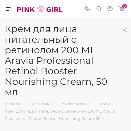
0
Крем для лица
питательный с
ретинолом 200 МЕ
Aravia Professional
Retinol Booster
Nourishing Cream, 50
мл
—
—
—
—
Главная
Косметика
Уход для лица
Кремы
Крем для лица питательный с ретинолом 200 МЕ Aravia
Professional Retinol Booster Nourishing Cream, 50 мл