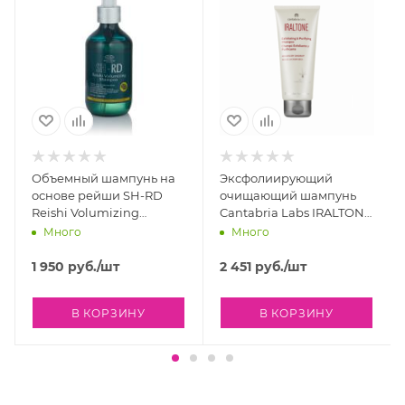
Объемный шампунь на
Эксфолиирующий
основе рейши SH-RD
очищающий шампунь
Reishi Volumizing
Cantabria Labs IRALTONE
Shampoo, 200 мл
EXFOLIATING &
Много
Много
PURIFYING SHAMPOO,
200 мл
1 950
руб.
/шт
2 451
руб.
/шт
В КОРЗИНУ
В КОРЗИНУ