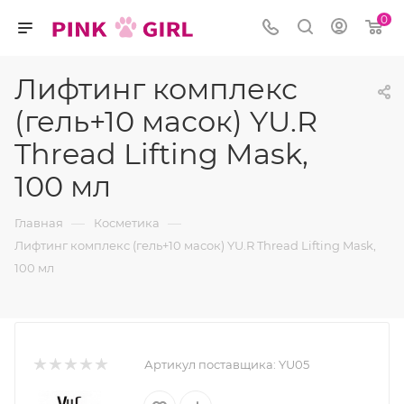
0
Лифтинг комплекс
(гель+10 масок) YU.R
Thread Lifting Mask,
100 мл
—
—
Главная
Косметика
Лифтинг комплекс (гель+10 масок) YU.R Thread Lifting Mask,
100 мл
Артикул поставщика:
YU05