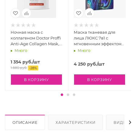
Ночная маска с
Маска тканевая для
коллагеном Doctor Proffi
лица ЛЮКС 7в1 с
Anti-Age Collagen Mask,
мгновенным эффектом
100 мл
НЕОКОЛЛ®, 5 шт
Много
Много
1 354
руб.
/шт
4 250
руб.
/шт
1 880
руб.
-
28
%
В КОРЗИНУ
В КОРЗИНУ
ОПИСАНИЕ
ХАРАКТЕРИСТИКИ
ВИДЕО