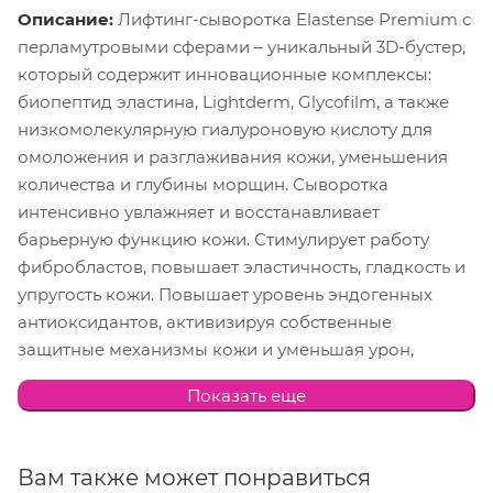
Описание:
Лифтинг-сыворотка Elastense Premium с
перламутровыми сферами – уникальный 3D-бустер,
который содержит инновационные комплексы:
биопептид эластина, Lightderm, Glycofilm, а также
низкомолекулярную гиалуроновую кислоту для
омоложения и разглаживания кожи, уменьшения
количества и глубины морщин. Сыворотка
интенсивно увлажняет и восстанавливает
барьерную функцию кожи. Стимулирует работу
фибробластов, повышает эластичность, гладкость и
упругость кожи. Повышает уровень эндогенных
антиоксидантов, активизируя собственные
защитные механизмы кожи и уменьшая урон,
наносимый солнечным излучением и
Показать еще
поллютантами. Значительно замедляет процессы
фото- и биостарения кожи. Питает, смягчает и
освежает кожу, придает ей сияние, улучшает цвет
Вам также может понравиться
лица. Обладает мгновенным и пролонгированным