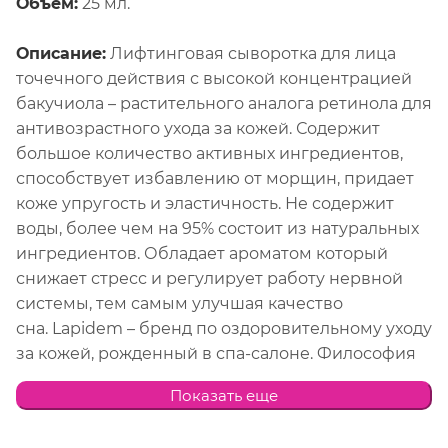
Объем:
25 мл.
Описание:
Лифтинговая сыворотка для лица
точечного действия с высокой концентрацией
бакучиола – растительного аналога ретинола для
антивозрастного ухода за кожей. Содержит
большое количество активных ингредиентов,
способствует избавлению от морщин, придает
коже упругость и эластичность. Не содержит
воды, более чем на 95% состоит из натуральных
ингредиентов. Обладает ароматом который
снижает стресс и регулирует работу нервной
системы, тем самым улучшая качество
сна. Lapidem – бренд по оздоровительному уходу
за кожей, рожденный в спа-салоне. Философия
Lapidem основывается на том, что истинная
Показать еще
красота начинается с крепкого здоровья. Ritual –
это новая линия средств с антивозрастным