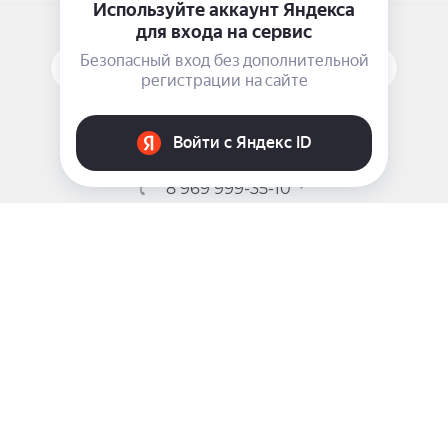
увлажнит и оживит кожу, а также придаст ей
упругость и окажет лифтинг-эффект.
Рисовые отруби – питательный ингредиент с
ПОДПИСАТЬСЯ НА РАССЫЛКУ
большим количеством витаминов, минералов,
белков и аминокислот в составе, который
удерживает влагу внутри кожи и улучшает
ЗАДАТЬ ВОПРОС
барьерную функцию.
Чайный лист содержит катехин, кофеин, танин,
8 969 999-35-10
витамин С, витамин Е, аминокислоты и другие
г. Москва, 5-я Магистральная д.8
полезные компоненты, благодаря чему
ингредиент имеет лифтинг-эффект, а также
предотвращает потерю коллагена из-за
воздействия ультрафиолета.
Бобы Адзуки содержат калий, антоцианин и
изофлавоны, защищают кожу от возрастных
изменений и пагубного влияния окружающей
среды, придают коже упругость и здоровый
2009 - 2026 ©
Pink-Girl.ru
блеск.