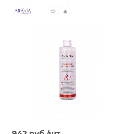
942
руб.
/шт