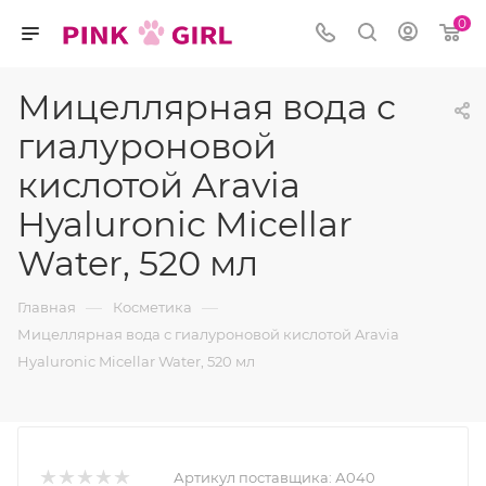
0
Мицеллярная вода с
гиалуроновой
кислотой Aravia
Hyaluronic Micellar
Water, 520 мл
—
—
Главная
Косметика
Мицеллярная вода с гиалуроновой кислотой Aravia
Hyaluronic Micellar Water, 520 мл
Артикул поставщика:
А040