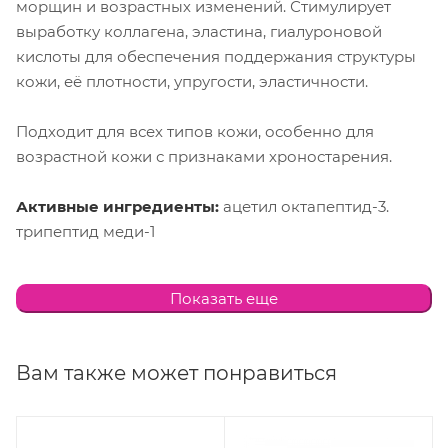
морщин и возрастных изменений. Стимулирует
выработку коллагена, эластина, гиалуроновой
кислоты для обеспечения поддержания структуры
кожи, её плотности, упругости, эластичности.
Подходит для всех типов кожи, особенно для
возрастной кожи с признаками хроностарения.
Активные ингредиенты:
ацетил октапептид-3.
трипептид меди-1
Способ применения:
утром и вечером наносить на
Показать еще
очищенную кожу лица, шеи, декольте после
очищения, тонизации и нанесения сыворотки
PEPTIDES SERUM
Вам также может понравиться
Объем:
80 мл