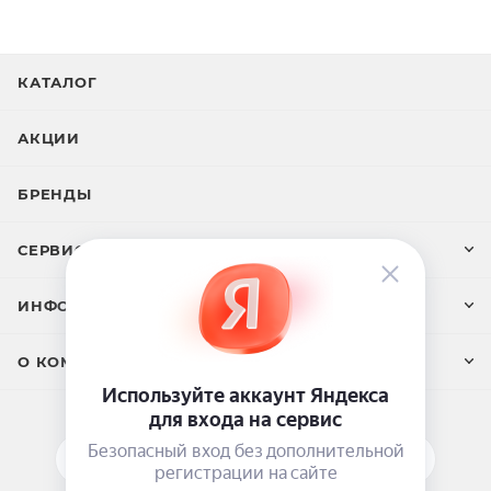
применением. Нанести несколько капель сыворотки
на зону лица, шеи, декольте. Выполнить лёгкий
массаж до полного впитывания и усиления
КАТАЛОГ
проникновения активных ингредиентов. Через 2-3
минуты нанести дневной или ночной крем.
АКЦИИ
Объем:
30 мл
БРЕНДЫ
СЕРВИС И ПОДДЕРЖКА
ИНФОРМАЦИЯ
О КОМПАНИИ
ПОДПИСАТЬСЯ НА РАССЫЛКУ