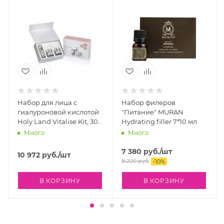
Сыворотка PEPTIDES.
Сыворотка ультралёгкой текстуры оказывает
мгновенное лифтинговое и омолаживающее
действие.
Набор для лица с
Набор филеров
Стимулирует выработку коллагена, эластина и
гиалуроновой кислотой
"Питание" MURAN
гиалуроновой кислоты. Разглаживает морщины.
Holy Land Vitalise Kit, 30
Hydrating filler 7*10 мл
мл
Много
Много
Для всех типов кожи, особенно с признаками
7 380
руб.
/шт
хроностарения.
10 972
руб.
/шт
8 200
руб.
-
10
%
Активные ингредиенты:
ацетил октапептид-3,
ЛЕНИИ
В КОРЗИНУ
В КОРЗИНУ
трипептид меди-1
Способ применения:
встряхнуть перед