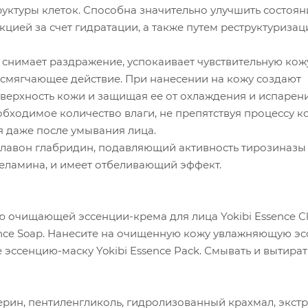
ктуры клеток. Способна значительно улучшить состоян
ией за счет гидратации, а также путем реструктуризац
снимает раздражение, успокаивает чувствительную кожу
смягчающее действие. При нанесении на кожу создают
оверхность кожи и защищая ее от охлаждения и испарени
обходимое количество влаги, не препятствуя процессу 
 даже после умывания лица.
лавон глабридин, подавляющий активность тирозиназы
еламина, и имеет отбеливающий эффект.
 очищающей эссенции-крема для лица Yokibi Essence Cl
ence Soap. Нанесите на очищенную кожу увлажняющую э
те эссенцию-маску Yokibi Essence Pack. Смывать и вытира
церин, пентиленгликоль, гидролизованный крахмал, экстр