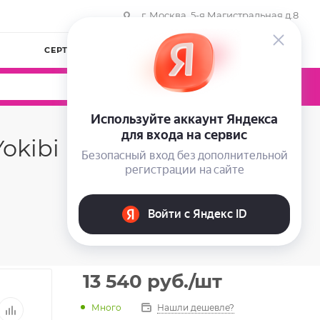
г. Москва, 5-я Магистральная д.8
СЕРТИФИКАТЫ
КОМПАНИЯ
ВОЙТИ
0
0
0
kibi Essence Pack, 50
13 540
руб.
/шт
Много
Нашли дешевле?