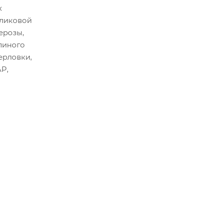
х
рликовой
берозы,
елиного
ерловки,
P,