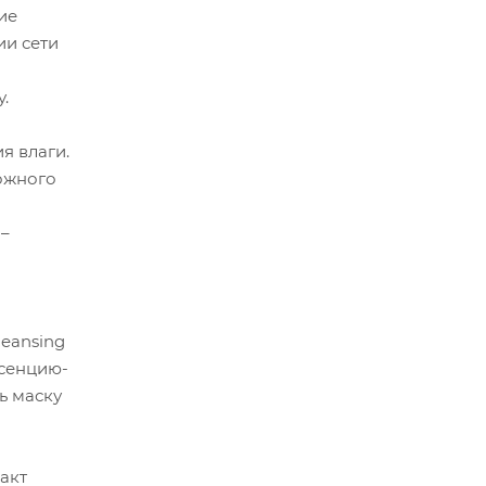
ие
ии сети
.
я влаги.
кожного
 –
eansing
ссенцию-
ть маску
акт