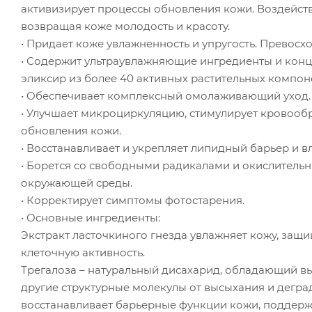
активизирует процессы обновления кожи. Воздейству
возвращая коже молодость и красоту.
• Придает коже увлажненность и упругость. Превосх
• Содержит ультраувлажняющие ингредиенты и кон
эликсир из более 40 активных растительных компон
• Обеспечивает комплексный омолаживающий уход.
• Улучшает микроциркуляцию, стимулирует кровооб
обновления кожи.
• Восстанавливает и укрепляет липидный барьер и
• Борется со свободными радикалами и окислительн
окружающей среды.
• Корректирует симптомы фотостарения.
• Основные ингредиенты:
Экстракт ласточкиного гнезда увлажняет кожу, защ
клеточную активность.
Трегалоза – натуральный дисахарид, обладающий 
другие структурные молекулы от высыхания и дегр
восстанавливает барьерные функции кожи, поддерж