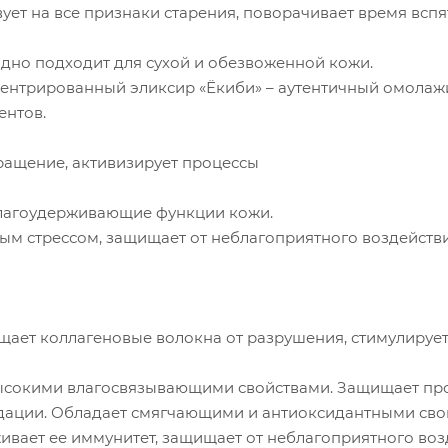
ет на все признаки старения, поворачивает время вспя
одно подходит для сухой и обезвоженной кожи.
центрированный эликсир «Ёкиби» – аутентичный омола
ентов.
ращение, активизирует процессы
 влагоудерживающие функции кожи.
ым стрессом, защищает от неблагоприятного воздейств
ищает коллагеновые волокна от разрушения, стимулируе
высокими влагосвязывающими свойствами. Защищает пр
адации. Обладает смягчающими и антиоксидантными сво
ивает ее иммунитет, защищает от неблагоприятного воз