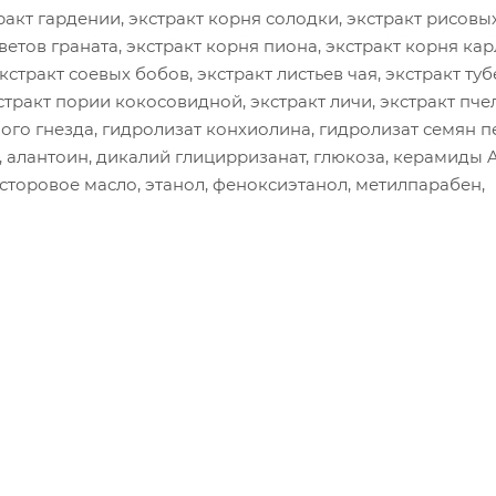
ракт гардении, экстракт корня солодки, экстракт рисовы
ветов граната, экстракт корня пиона, экстракт корня ка
кстракт соевых бобов, экстракт листьев чая, экстракт ту
кстракт пории кокосовидной, экстракт личи, экстракт пч
ого гнезда, гидролизат конхиолина, гидролизат семян п
 алантоин, дикалий глицирризанат, глюкоза, керамиды A
асторовое масло, этанол, феноксиэтанол, метилпарабен,