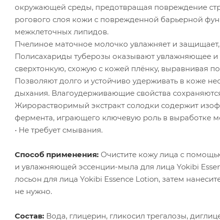
окружающей среды, предотвращая повреждение стру
рогового слоя кожи с поврежденной барьерной функц
межклеточных липидов.
Пчелиное маточное молочко увлажняет и защищает, 
Полисахариды туберозы оказывают увлажняющее и 
сверхтонкую, схожую с кожей плёнку, выравнивая п
Позволяют долго и устойчиво удерживать в коже не
дыхания. Влагоудерживающие свойства сохраняются
Жирорастворимый экстракт солодки содержит изоф
фермента, играющего ключевую роль в выработке м
• Не требует смывания.
Способ применения:
Очистите кожу лица с помощью
и увлажняющей эссенции-мыла для лица Yokibi Ess
лосьон для лица Yokibi Essence Lotion, затем нанеси
не нужно.
Состав:
Вода, глицерин, гликосил трегалозы, дигли