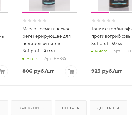
Масло косметическое
Тоник с тербинаф
мы
регенерирующее для
противогрибковы
полировки пяток
Sofiprofi, 50 мл
Sofiprofi, 30 мл
Арт.: НН8
Много
Арт.: НН835
Много
806
руб.
/шт
923
руб.
/шт
Ы
КАК КУПИТЬ
ОПЛАТА
ДОСТАВКА