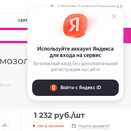
г. Москва, 5-я Магистральная д.8
СЕРТИФИКАТЫ
КОМПАНИЯ
ВОЙТИ
0
0
0
 мозолей Lamar
50 мл
1 232
руб.
/шт
Нет в наличии
Нашли дешевле?