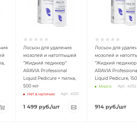
ения
Лосьон для удаления
Лосьон для удале
ей
мозолей и натоптышей
мозолей и натоп
ia,
"Жидкий педикюр"
"Жидкий педикюр
ARAVIA Professional
ARAVIA Professiona
Liquid Pedicure + пилка,
Liquid Pedicure, 15
500 мл
Арт.: 4052
Много
Арт.: 4051
Нет в наличии
1 499
руб.
/шт
914
руб.
/шт