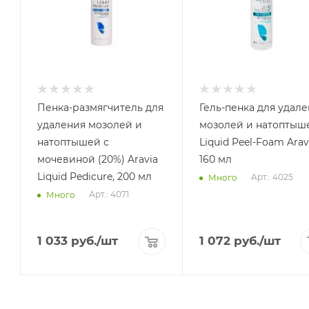
Пенка-размягчитель для
Гель-пенка для удал
удаления мозолей и
мозолей и натоптыш
натоптышей с
Liquid Peel-Foam Arav
мочевиной (20%) Aravia
160 мл
Liquid Pedicure, 200 мл
Арт.: 4025
Много
Арт.: 4071
Много
1 033
руб.
/шт
1 072
руб.
/шт