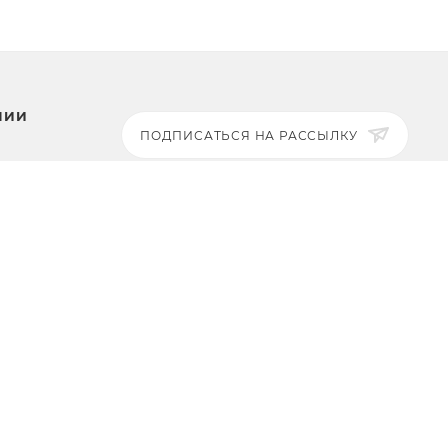
НИИ
ПОДПИСАТЬСЯ НА РАССЫЛКУ
ЗАДАТЬ ВОПРОС
8 969 999-35-10
г. Москва, 5-я Магистральная
ты
д.8