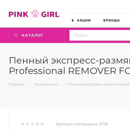
АКЦИИ
БРЕНДЫ
КАТАЛОГ
Пенный экспресс-размяг
Professional REMOVER FO
—
—
Главная
Косметика
Пенный экспресс-размягчитель
Артикул поставщика:
0129