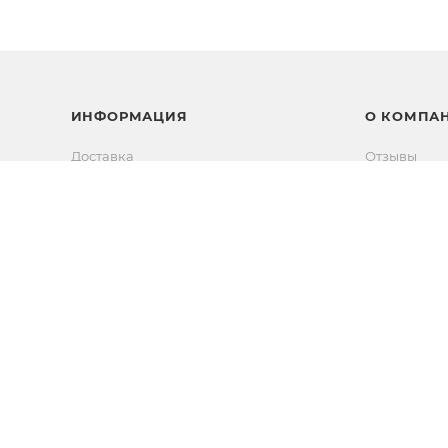
ИНФОРМАЦИЯ
О КОМПА
Доставка
Отзывы
Возврат товара
Вакансии
Способы оплаты
Новости
Новости
Контакты
Прямые эфиры
Партнерам
Сертифика