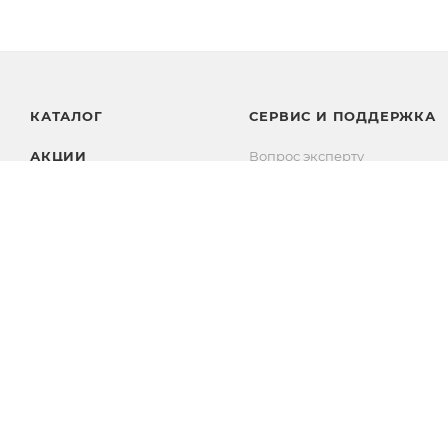
КАТАЛОГ
СЕРВИС И ПОДДЕРЖКА
АКЦИИ
Вопрос эксперту
Вопросы и ответы
БРЕНДЫ
Комплекты
Личный кабинет