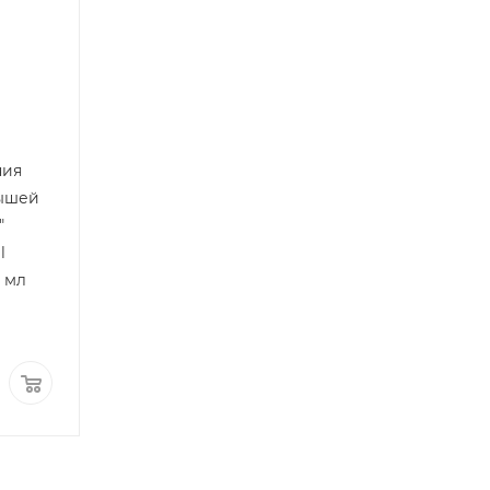
ния
тышей
"
l
0 мл