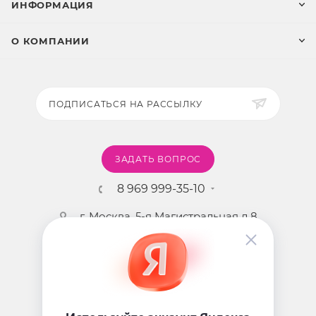
ИНФОРМАЦИЯ
Показания к применению:
О КОМПАНИИ
-тусклый цвет лица
-себорея
-постакне
ПОДПИСАТЬСЯ НА РАССЫЛКУ
-себорейный кератоз
-нарушение микрорельефа кожи
-гиперпигментация
-расширенные поры в Т-зоне
ЗАДАТЬ ВОПРОС
-низкий тонус кожи
8 969 999-35-10
-первые признаки старения кожи
г. Москва, 5-я Магистральная д.8
Противопоказания к применению:
-купероз 3 стадия