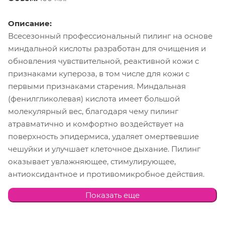
Описание:
Всесезонный профессиональный пилинг на основе
миндальной кислоты разработан для очищения и
обновления чувствительной, реактивной кожи с
признаками купероза, в том числе для кожи с
первыми признаками старения. Миндальная
(фенилгликолевая) кислота имеет большой
молекулярный вес, благодаря чему пилинг
атравматично и комфортно воздействует на
поверхность эпидермиса, удаляет омертвевшие
чешуйки и улучшает клеточное дыхание. Пилинг
оказывает увлажняющее, стимулирующее,
антиоксидантное и противомикробное действия.
Миндальная кислота в составе средства
Показать еще
стимулирует синтез коллагена, активизирует
клеточное обновление, обуславливает щадящее
действие на кожу, не обладает