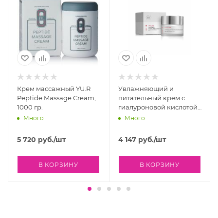
Крем массажный YU.R
Увлажняющий и
Peptide Massage Cream,
питательный крем с
1000 гр.
гиалуроновой кислотой
Holy Land Vitalise
Много
Много
Overnight Moisturizer
Cream, 50 мл
5 720
руб.
/шт
4 147
руб.
/шт
В КОРЗИНУ
В КОРЗИНУ