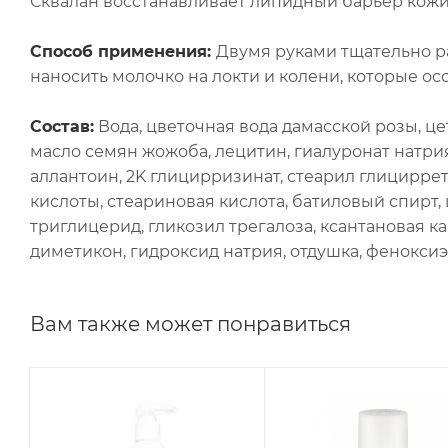
Сквалан восстанавливает липидный барьер кожи 
Способ применения:
Двумя руками тщательно р
наносить молочко на локти и колени, которые осо
Состав:
Вода, цветочная вода дамасской розы, цет
масло семян жожоба, лецитин, гиалуронат натрия
аллантоин, 2K глицирризинат, стеарил глицирре
кислоты, стеариновая кислота, батиловый спирт
триглицерид, гликозил трегалоза, ксантановая 
диметикон, гидроксид натрия, отдушка, феноксиэ
Вам также может понравиться