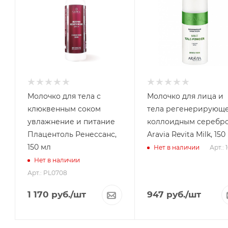
Молочко для тела с
Молочко для лица и
клюквенным соком
тела регенерирующе
увлажнение и питание
коллоидным серебр
Плацентоль Ренессанс,
Aravia Revita Milk, 150
150 мл
Арт.: 
Нет в наличии
Нет в наличии
Арт.: PL0708
1 170
руб.
/шт
947
руб.
/шт