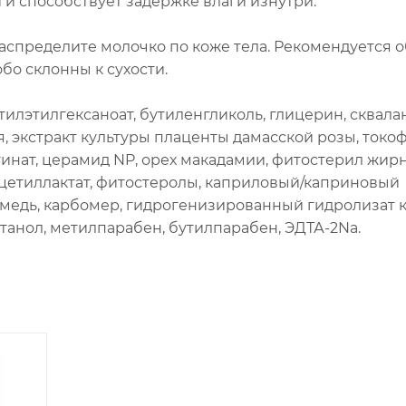
и способствует задержке влаги изнутри.
аспределите молочко по коже тела. Рекомендуется 
бо склонны к сухости.
илэтилгексаноат, бутиленгликоль, глицерин, сквалан
, экстракт культуры плаценты дамасской розы, токо
тинат, церамид NP, орех макадамии, фитостерил жир
, цетиллактат, фитостеролы, каприловый/каприновый
камедь, карбомер, гидрогенизированный гидролизат 
танол, метилпарабен, бутилпарабен, ЭДТА-2Na.