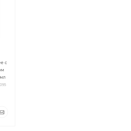
е с
ом
 мл
1095