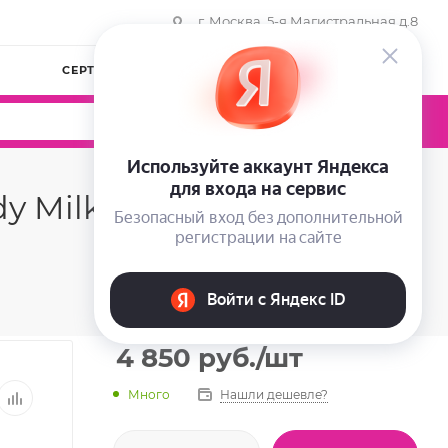
г. Москва, 5-я Магистральная д.8
СЕРТИФИКАТЫ
КОМПАНИЯ
ВОЙТИ
0
0
0
 Milk, 150 мл.
4 850
руб.
/шт
Много
Нашли дешевле?