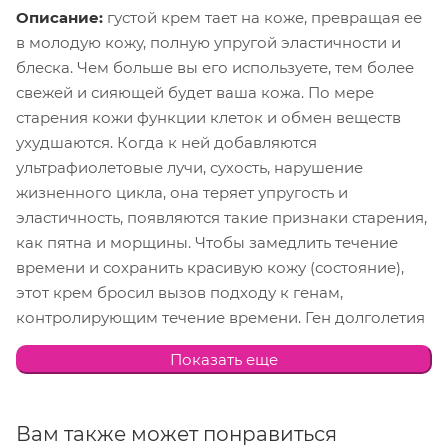
Описание:
густой крем тает на коже, превращая ее
в молодую кожу, полную упругой эластичности и
блеска. Чем больше вы его используете, тем более
свежей и сияющей будет ваша кожа. По мере
старения кожи функции клеток и обмен веществ
ухудшаются. Когда к ней добавляются
ультрафиолетовые лучи, сухость, нарушение
жизненного цикла, она теряет упругость и
эластичность, появляются такие признаки старения,
как пятна и морщины. Чтобы замедлить течение
времени и сохранить красивую кожу (состояние),
этот крем бросил вызов подходу к генам,
контролирующим течение времени. Ген долголетия
- это ген, который предотвращает старение
Показать еще
организмов, существующих в организме человека, и
продлевает их продолжительность жизни, и,
активируя его, можно ожидать высокого эффекта
Вам также может понравиться
ухода за старением. Крем питательный Le Temps