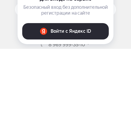
фосфолипид гидрогенизированной сои, сложный
ПОДПИСАТЬСЯ НА РАССЫЛКУ
эфир жирной кислоты сахарозы, ксантановая
камедь, этанол, парабен, феноксиэтанол, отдушка.
ЗАДАТЬ ВОПРОС
8 969 999-35-10
г. Москва, 5-я Магистральная д.8
2009 - 2026 ©
Pink-Girl.ru