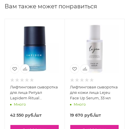
2 способ: Смешать 1–2 капли с кремом или
Вам также может понравиться
сывороткой и нанести на чистую кожу лица, шеи и
декольте.
Состав:
Восстанавливающие капли для сияния кожи
лица с ресвератролом Lightening Kit Resveratrol от
Dr. Kadir содержит Propanediol, Resveratrol.
Лифтинговая сыворотка
Лифтинговая сыворотка
для лица Ритуал
для кожи лица Lejeu
Lapidem Ritual
Face Up Serum, 33 мл
Tightening Target Serum,
Много
Много
25 мл.
42 550
руб.
/шт
19 670
руб.
/шт