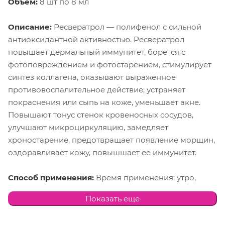
Объем:
8 шт по 8 мл
Описание:
Ресвератрол — полифенол с сильной
антиоксидантной активностью. Ресвератрол
повышает дермальный иммунитет, борется с
фотоповреждением и фотостарением, стимулирует
синтез коллагена, оказывают выраженное
противовоспалительное действие; устраняет
покраснения или сыпь на коже, уменьшает акне.
Повышают тонус стенок кровеносных сосудов,
улучшают микроциркуляцию, замедляет
хроностарение, предотвращает появление морщин,
оздоравливает кожу, повышшает ее иммунитет.
Способ применения:
Время применения: утро,
вечер.
Показать еще
1 способ как самостоятельное средство: 2–4 капли
нанести на чистую кожу лица, шеи и зону декольте.