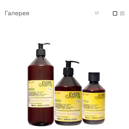
чистая забота — для вас и планеты.
Ключевые преимущества:
Галерея
1/1
—
- Мягкое, но эффективное очищение, сохраняющее
естественное увлажнение волос
- Питание и укрепление волос благодаря
натуральным маслам и протеинам
- Восстановление внутренней структуры волос и
предотвращение ломкости
- Придаёт волосам мягкость, блеск, гладкость и
живой объём
- Облегчает расчёсывание и снижает пушистость
- Защищает волосы от воздействия внешних
агрессивных факторов
- Подходит для сухих, непослушных и
повреждённых волос всех типов
- Не утяжеляет и обладает приятным ароматом
Ожидаемый эффект: