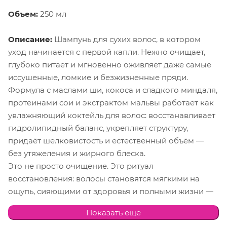
Объем:
250 мл
Описание:
Шампунь для сухих волос, в котором
уход начинается с первой капли. Нежно очищает,
глубоко питает и мгновенно оживляет даже самые
иссушенные, ломкие и безжизненные пряди.
Формула с маслами ши, кокоса и сладкого миндаля,
протеинами сои и экстрактом мальвы работает как
увлажняющий коктейль для волос: восстанавливает
гидролипидный баланс, укрепляет структуру,
придаёт шелковистость и естественный объём —
без утяжеления и жирного блеска.
Это не просто очищение. Это ритуал
восстановления: волосы становятся мягкими на
ощупь, сияющими от здоровья и полными жизни —
с первого применения.
Показать еще
100% веганская формула. Без компромиссов. Только