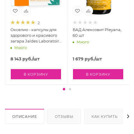
2
Окселио - капсулы для
БАД Алексовит Pleyana,
здорового и красивого
60 шт
загара Jaldes Laboratoire
Много
Oxelio, 60 капсул
Много
8 143
руб.
/шт
1 679
руб.
/шт
В КОРЗИНУ
В КОРЗИНУ
ОПИСАНИЕ
ОТЗЫВЫ
КАК КУПИТЬ