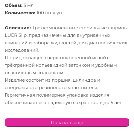
Объем:
5 мл
Количество:
100 шт в уп
Описание:
Трёхкомпонентные стерильные шприцы
LUER Slip, предназначены для внутривенных
вливаний и забора жидкостей для диагностических
исследований.
Шприц оснащён сверхтонкостенной иглой с
трёхгранной копьевидной заточкой и удобным
пластиковым колпачком.
Изделие состоит из поршня, цилиндра и
специального резинового уплотнителя.
Герметичная полимерная упаковка изделия
обеспечивает его надёжную сохранность до 5 лет.
Особенности конструкции одноразовых шприцов:
Показать еще
Игла сверхтонкостенная:
атравматическая, с