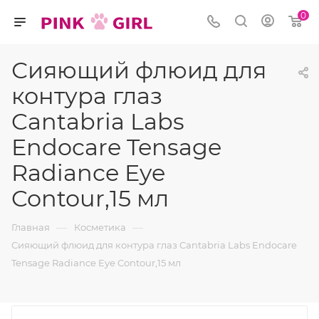
0
Сияющий флюид для
контура глаз
Cantabria Labs
Endocare Tensage
Radiance Eye
Contour,15 мл
—
—
Главная
Косметика
Сияющий флюид для контура глаз Cantabria Labs Endocare
Tensage Radiance Eye Contour,15 мл