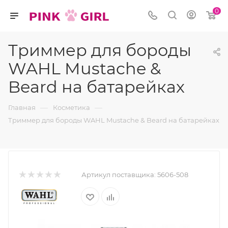
0
Триммер для бороды
WAHL Mustache &
Beard на батарейках
—
—
Главная
Косметика
Триммер для бороды WAHL Mustache & Beard на батарейках
Артикул поставщика:
5606-508