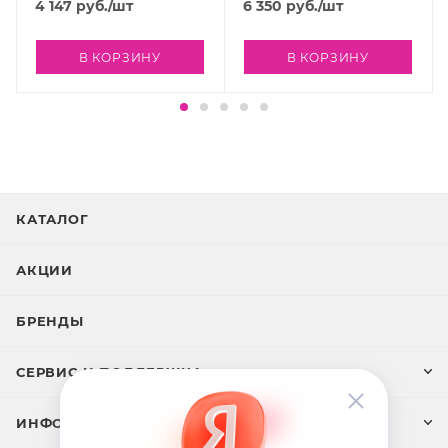
Cream, 50 мл
4 147
руб.
/шт
6 350
руб.
/шт
ЛЕНИИ
В КОРЗИНУ
В КОРЗИНУ
КАТАЛОГ
АКЦИИ
БРЕНДЫ
СЕРВИС И ПОДДЕРЖКА
ИНФОРМАЦИЯ