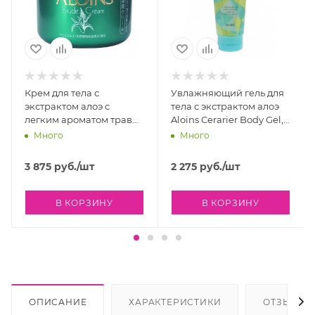
Крем для тела с
Увлажняющий гель для
экстрактом алоэ с
тела с экстрактом алоэ
легким ароматом трав
Aloins Cerarier Body Gel,
Aloins Eaude Cream, 185
200 гр
Много
Много
гр
3 875
руб.
/шт
2 275
руб.
/шт
В КОРЗИНУ
В КОРЗИНУ
ОПИСАНИЕ
ХАРАКТЕРИСТИКИ
ОТЗЫВЫ