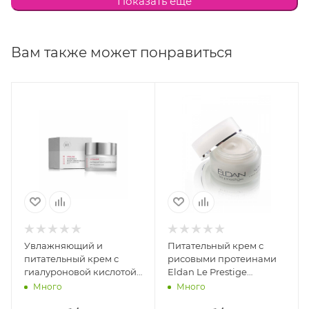
Показать еще
необходимое количество крема на очищенную
кожу тела.
Вам также может понравиться
Активные компоненты:
Glycine soja oil, arnica
montana flower extract, panthenol, tocopheryl acetate,
allantoin
Увлажняющий и
Питательный крем с
питательный крем с
рисовыми протеинами
гиалуроновой кислотой
Eldan Le Prestige
Holy Land Vitalise
Nourishing Repairing
Много
Много
Overnight Moisturizer
Cream, 50 мл