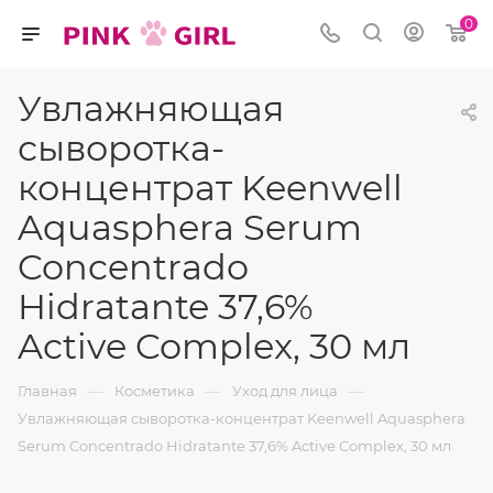
0
Увлажняющая
сыворотка-
концентрат Keenwell
Aquasphera Serum
Concentrado
Hidratante 37,6%
Active Complex, 30 мл
—
—
—
Главная
Косметика
Уход для лица
Увлажняющая сыворотка-концентрат Keenwell Aquasphera
Serum Concentrado Hidratante 37,6% Active Complex, 30 мл