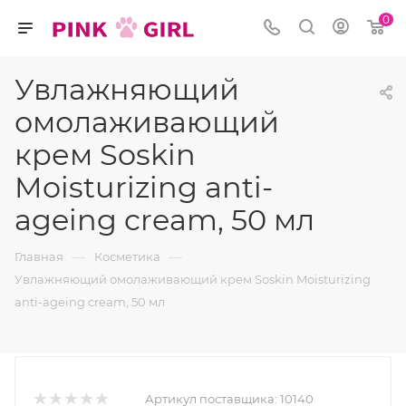
0
Увлажняющий
омолаживающий
крем Soskin
Moisturizing anti-
ageing cream, 50 мл
—
—
Главная
Косметика
Увлажняющий омолаживающий крем Soskin Moisturizing
anti-ageing cream, 50 мл
Артикул поставщика:
10140