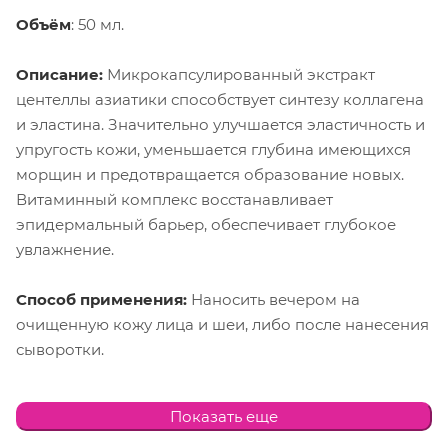
Объём
: 50 мл.
Описание:
Микрокапсулированный экстракт
центеллы азиатики способствует синтезу коллагена
и эластина. Значительно улучшается эластичность и
упругость кожи, уменьшается глубина имеющихся
морщин и предотвращается образование новых.
Витаминный комплекс восстанавливает
эпидермальный барьер, обеспечивает глубокое
увлажнение.
Способ применения:
Наносить вечером на
очищенную кожу лица и шеи, либо после нанесения
сыворотки.
Состав:
Микрокапсулированный экстракт центеллы
Показать еще
азиатики, Биосахарид камеди, Масло сладкого