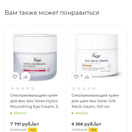
миндаля, Витамин А, У, B5.
Вам также может понравиться
Омолаживающий крем
Омолаживающий крем
для век Isov Sorex Hydro
для шеи Isov Sorex Silk
Nourishing Eye Cream, 30
Neck cream, 100 мл
мл
Много
Много
7 791
руб.
/шт
6 566
руб.
/шт
8 656
руб.
7 295
руб.
-
10
%
-
10
%