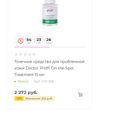
54
23
26
05
дн
час
мин
сек
Точечное средство для проблемной
кожи Doctor Proffi On-the-Spot
Treatment 15 мл
Арт.: DP-356
Много
2 272
руб.
-
10
%
Экономия
252
руб.