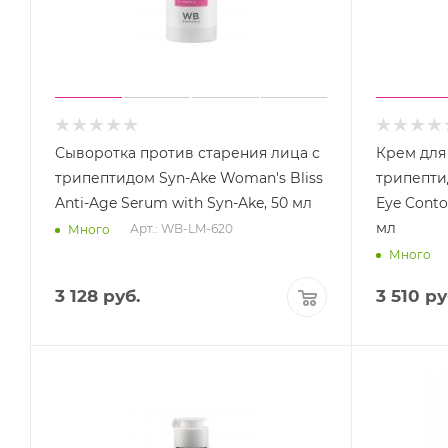
Сыворотка против старения лица с
Крем для 
трипептидом Syn-Ake Woman's Bliss
трипепти
Anti-Age Serum with Syn-Ake, 50 мл
Eye Conto
мл
Арт.: WB-LM-620
Много
Много
3 128
руб.
3 510
ру