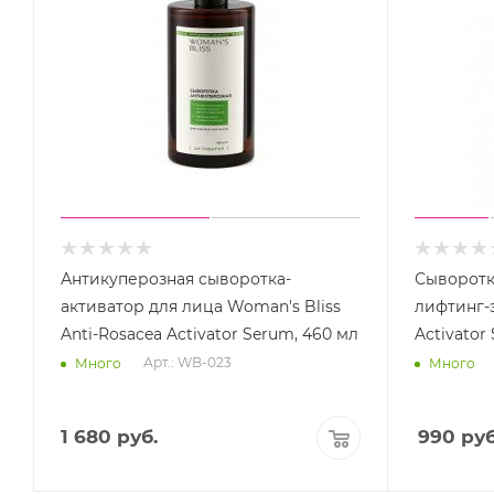
Антикуперозная сыворотка-
Сыворотк
активатор для лица Woman's Bliss
лифтинг-
Anti-Rosacea Activator Serum, 460 мл
Activator 
Арт.: WB-023
Много
Много
1 680
руб.
990
руб