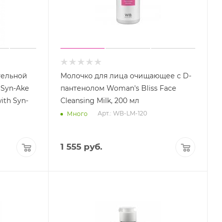
тельной
Молочко для лица очищающее с D-
Syn-Ake
пантенолом Woman's Bliss Face
ith Syn-
Cleansing Milk, 200 мл
Арт.: WB-LM-120
Много
1 555
руб.