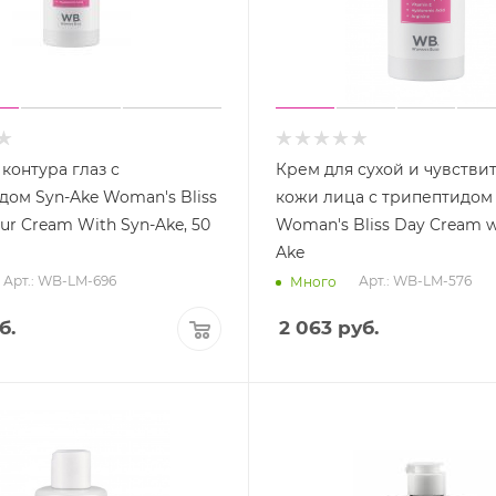
контура глаз с
Крем для сухой и чувстви
дом Syn-Ake Woman's Bliss
кожи лица с трипептидом 
ur Cream With Syn-Ake, 50
Woman's Bliss Day Cream w
Ake
Арт.: WB-LM-696
Арт.: WB-LM-576
Много
б.
2 063
руб.