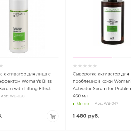
а-активатор для лица с
Сыворотка-активатор для
эффектом Woman's Bliss
проблемной кожи Woman's
Serum with Lifting Effect
Activator Serum for Problem
460 мл
Арт.: WB-020
Арт.: WB-047
Много
.
1 480
руб.