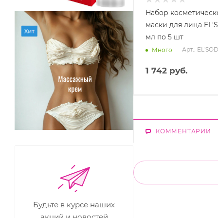
Набор косметическ
маски для лица EL'S
мл по 5 шт
Арт.: EL'SO
Много
1 742
руб.
КОММЕНТАРИИ
Будьте в курсе наших
акций и новостей