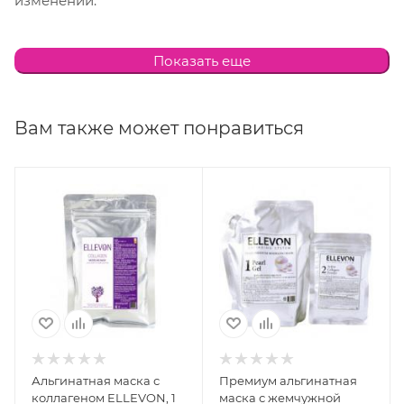
изменений.
Способ применения:
поскольку разведенная маска
Показать еще
быстро застывает, готовят ее непосредственно
перед нанесением на кожу. Порошок разводят
прохладной водой либо сывороткой-активатором
Вам также может понравиться
до консистенции густой сметаны (25 г на 75 мл
воды), постепенно добавляя воду. Энергично
помешивая, получают однородную массу.
Маску наносят при помощи шпателя толстым слоем
(3–5 мм) на все лицо, включая губы и веки.Через 6–7
мин маска образует плотную эластичную пленку.
Маску рекомендуется снимать через 20–25 мин
одним пластом («чулком») снизу вверх,
предварительно слегка отсоединив ее по краям от
Альгинатная маска с
Премиум альгинатная
кожи. Остатки маски снимают влажной салфеткой.
коллагеном ELLEVON, 1
маска с жемчужной