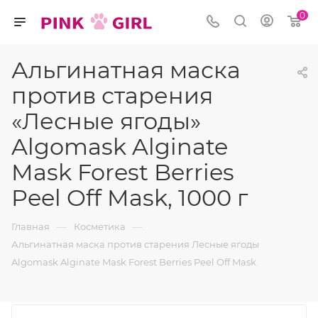
0
Альгинатная маска
против старения
«Лесные ягоды»
Algomask Alginate
Mask Forest Berries
Peel Off Mask, 1000 г
—
—
Главная
Косметика
Альгинатная маска против старения Лесные ягоды
Algomask Alginate Mask Forest Berries Peel Off Mask