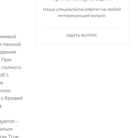
Наши специалисты ответят на любой
интересующий вопрос
ЗАДАТЬ ВОПРОС
иниевой
и пенкой
ведения
. При
о полного
б 1:
ее
ском,
у с бровей
а
уется: -
аться
row True