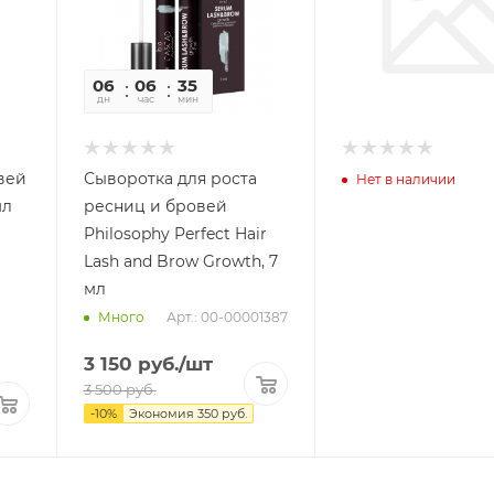
06
06
35
30
дн
час
мин
сек
вей
Сыворотка для роста
Нет в наличии
мл
ресниц и бровей
Philosophy Perfect Hair
Lash and Brow Growth, 7
мл
Арт.: 00-00001387
Много
3 150
руб.
/шт
3 500
руб.
-
10
%
Экономия
350
руб.