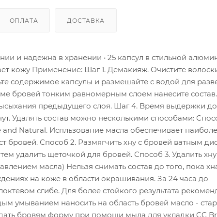
ОПЛАТА
ДОСТАВКА
ении и надежна в хранении • 25 капсул в стильной алюм
ает кожу Применение: Шаг 1. Демакияж. Очистите волоск
ыпьте содержимое капсулы и размешайте с водой для раз
орме бровей тонким равномерным слоем нанесите состав
высыхания предыдущего слоя. Шаг 4. Время выдержки д
т. Удалять состав можно несколькими способами: Спосо
e and Natural. Испльзование масла обеспечивает наибол
ост бровей. Способ 2. Размягчить хну с бровей ватным ди
затем удалить щеточкой для бровей. Способ 3. Удалить хн
влением масла) Нельзя снимать состав до того, пока хн
дениях на коже в области окрашивания. За 24 часа до
октевом сгибе. Для более стойкого результата рекоменд
дым умыванием наносить на область бровей масло - стар
ридать бровям форму при помощи мыла для укладки CC B