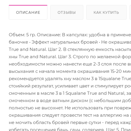
ОПИСАНИЕ
ОТЗЫВЫ
КАК КУПИТЬ
Объем: 5 гр. Описание: В капсулах: удобна в примен
баночке • Эффект натуральных бровей • Не окрашив
True and Natural. Шаг 2. В стеклянную емкость нас
хны True and Natural. Шаг 3. Строго по желаемой ф
необходимости можно нанести еще 2-3 слоя после 
высыхания с начала момента окрашивания 15-20 мину
рекомендуется удалять хну маслом 3 в 1Squalane Tru
стоийкий результат, усиливает цвет и стимулирует р
смоченным в масле 3 в 1 Squalane True and Natural, 
смоченном в воде ватным диском (с небольшим доба
полностью не высохнет. Не использовать при повреж
окрашивания следует провести тест на аллергию на л
не мочить область бровей первые сутки - перед каж
избегать посещения бань, саун, соляриев. Шаг 5. П