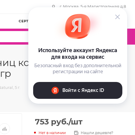
г. Москва, 5-я Магистральная д.8
СЕРТИФИКАТЫ
КОМПАНИЯ
ВОЙТИ
0
0
0
сниц коричневый Lucas
 гр
ural, 5 г.
753
руб.
/шт
Нет в наличии
Нашли дешевле?