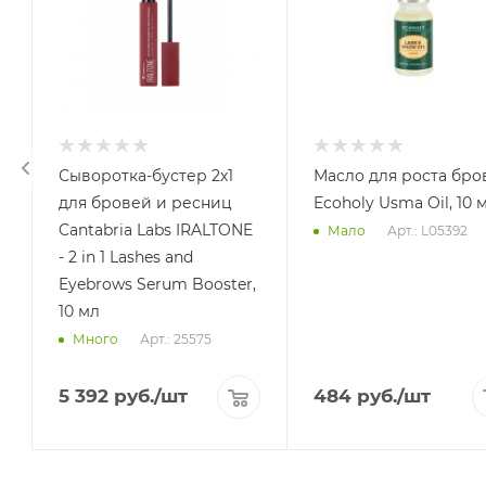
Сыворотка-бустер 2х1
Масло для роста бро
для бровей и ресниц
Ecoholy Usma Oil, 10 
Cantabria Labs IRALTONE
Арт.: L05392
Мало
- 2 in 1 Lashes and
Eyebrows Serum Booster,
10 мл
Арт.: 25575
Много
5 392
руб.
/шт
484
руб.
/шт