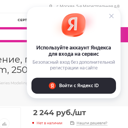
г. Москва, 5-я Магистральная д.8
СЕРТИФИКАТЫ
КОМПАНИЯ
ВОЙТИ
0
0
0
ение, питание,
m, 250 мл
eries Modeling Cream, 250 мл
2 244
руб.
/шт
Нет в наличии
Нашли дешевле?