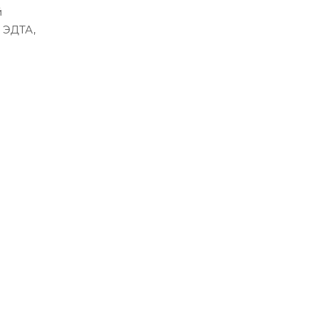
й
 ЭДТА,