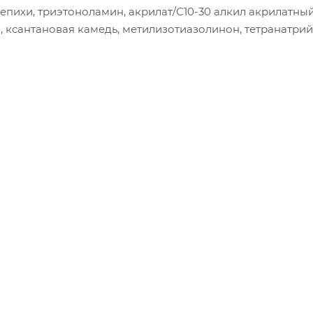
лепихи, триэтоноламин, акрилат/С10-30 алкил акрилатны
, ксантановая камедь, метилизотиазолинон, тетранатрий