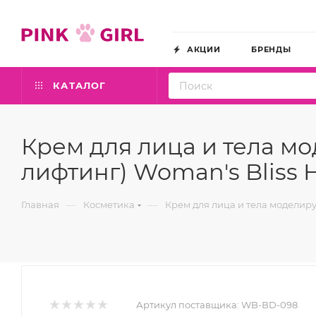
АКЦИИ
БРЕНДЫ
КАТАЛОГ
Крем для лица и тела мо
лифтинг) Woman's Bliss H
—
—
Главная
Косметика
Крем для лица и тела моделирую
Артикул поставщика:
WB-BD-098