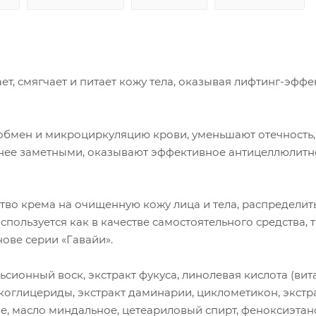
, смягчает и питает кожу тела, оказывая лифтинг-эффе
обмен и микроциркуляцию крови, уменьшают отечность,
енее заметными, оказывают эффективное антицеллюлитн
тво крема на очищенную кожу лица и тела, распределит
льзуется как в качестве самостоятельного средства, т
ве серии «Гавайи».
сионный воск, экстракт фукуса, линолевая кислота (вита
коглицериды, экстракт даминарии, циклометикон, экстр
ое, масло миндальное, цетеариловый спирт, феноксиэтан