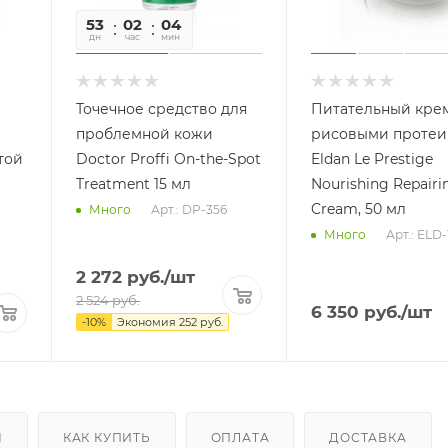
53
02
04
09
дн
час
мин
сек
Точечное средство для
Питательный крем
проблемной кожи
рисовыми проте
той
Doctor Proffi On-the-Spot
Eldan Le Prestige
Treatment 15 мл
Nourishing Repairi
Cream, 50 мл
Арт.: DP-356
Много
Арт.: ELD-
Много
2 272
руб.
/шт
2 524
руб.
6 350
руб.
/шт
-
10
%
Экономия
252
руб.
Ы
КАК КУПИТЬ
ОПЛАТА
ДОСТАВКА