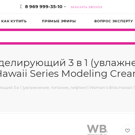
8 969 999-35-10
ЗАКАЗАТЬ ЗВОНОК
КАК КУПИТЬ
ПРЯМЫЕ ЭФИРЫ
ВОПРОС ЭКСПЕРТУ
делирующий 3 в 1 (увлажн
awaii Series Modeling Crea
щий 3 в 1 (увлажнение, питание, лифтинг) Woman's Bliss Hawaii S