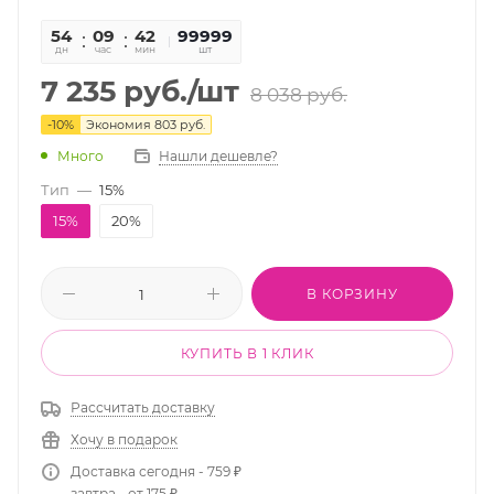
54
09
42
27
99999
дн
час
мин
сек
шт
7 235
руб.
/шт
8 038
руб.
-
10
%
Экономия
803
руб.
Много
Нашли дешевле?
Тип
—
15%
15%
20%
В КОРЗИНУ
КУПИТЬ В 1 КЛИК
Рассчитать доставку
Хочу в подарок
Доставка сегодня - 759 ₽
завтра - от 175 ₽