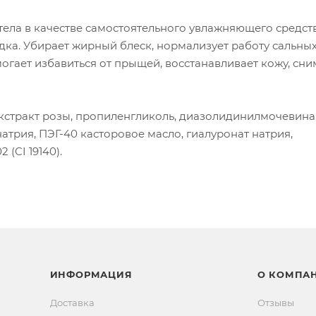
тела в качестве самостоятельного увлажняющего средст
дка. Убирает жирный блеск, нормализует работу сальных
огает избавиться от прыщей, восстанавливает кожу, сни
 экстракт розы, пропиленгликоль, диазолидинилмочевина
атрия, ПЭГ-40 касторовое масло, гиалуронат натрия,
 (CI 19140).
ИНФОРМАЦИЯ
О КОМПА
Доставка
Отзывы