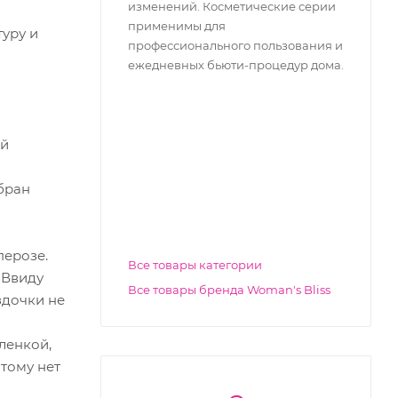
изменений. Косметические серии
применимы для
туру и
профессионального пользования и
ежедневных бьюти-процедур дома.
ой
бран
перозе.
Все товары категории
 Ввиду
Все товары бренда Woman's Bliss
здочки не
ленкой,
этому нет