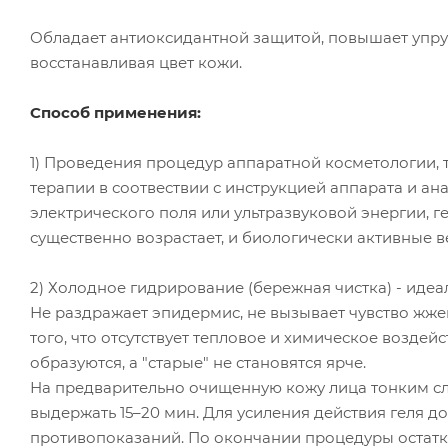
Обладает антиоксидантной защитой, повышает упруго
восстанавливая цвет кожи.
Способ применения:
1) Проведения процедур аппаратной косметологии, т
терапии в соотвествии с инструкцией аппарата и а
электрического поля или ультразвуковой энергии,
существенно возрастает, и биологически активные 
2) Холодное гидрирование (бережная чистка) - идеа
Не раздражает эпидермис, не вызывает чувство жжен
того, что отсутствует тепловое и химическое возде
образуются, а "старые" не становятся ярче.
На предварительно очищенную кожу лица тонким сл
выдержать 15–20 мин. Для усиления действия геля д
противопоказаний. По окончании процедуры остатки