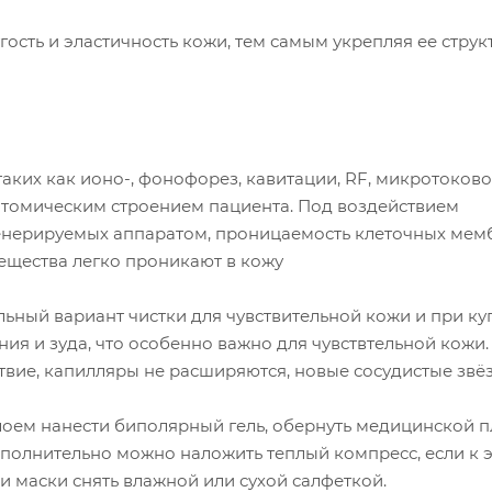
сть и эластичность кожи, тем самым укрепляя ее струк
аких как ионо-, фонофорез, кавитации, RF, микротоков
натомическим строением пациента. Под воздействием
 генерируемых аппаратом, проницаемость клеточных мем
вещества легко проникают в кожу
льный вариант чистки для чувствительной кожи и при ку
ия и зуда, что особенно важно для чувствтельной кожи.
йствие, капилляры не расширяются, новые сосудистые звё
оем нанести биполярный гель, обернуть медицинской п
ополнительно можно наложить теплый компресс, если к 
 маски снять влажной или сухой салфеткой.