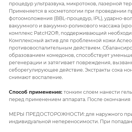
процедур ультразвука, микротоков, лазерной те
Применяется в косметологии при проведении п
фотоомоложения (BBL-процедур, IPL), ударно-во
вакуумного и вакуумно-роликового массажа (кр
комплекс PatcH2O®, поддерживающий необходимы
Комплексный актив для проблемной кожи Acneo
противовоспалительным действием. Сбалансиро
образованием комедонов, способствует уменьш
регенерации и затягивает повреждения, вызван
себорегулирующее действие. Экстракты сока но
снимают воспаление.
Способ применения:
тонким слоем нанести гел
перед применением аппарата. После окончания 
МЕРЫ ПРЕДОСТОРОЖНОСТИ: для наружного прим
индивидуальной непереносимости. При попадани