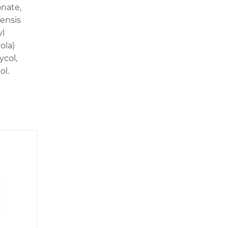
onate,
ensis
yl
ola)
ycol,
ol.