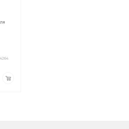
для
_4264