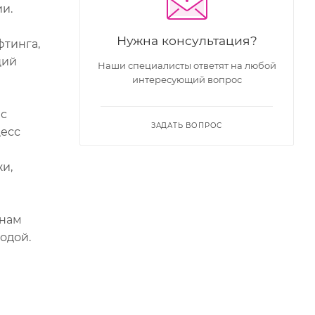
и.
Нужна консультация?
фтинга,
щий
Наши специалисты ответят на любой
интересующий вопрос
 с
ЗАДАТЬ ВОПРОС
цесс
и,
онам
одой.
и