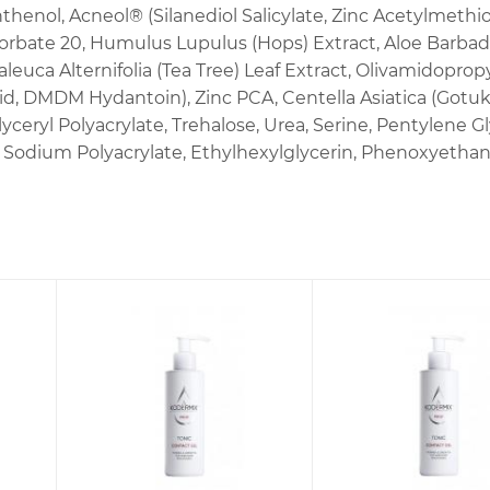
henol, Acneol® (Silanediol Salicylate, Zinc Acetylmethi
sorbate 20, Humulus Lupulus (Hops) Extract, Aloe Barbad
aleuca Alternifolia (Tea Tree) Leaf Extract, Olivamidoprop
Acid, DMDM Hydantoin), Zinc PCA, Centella Asiatica (Gotuk
lyceryl Polyacrylate, Trehalose, Urea, Serine, Pentylene Gl
), Sodium Polyacrylate, Ethylhexylglycerin, Phenoxyethan