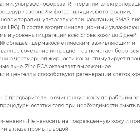
рапии, ультрафонофореза, RF-терапии, электропораци
роцедур лазерной и фотоэпиляции, фототерапии,
лновой терапии, ультразвуковой кавитации, SMAS-ли
оме LPG). В состав входит инновационный увлажняю
й уровень гидратации всех слоев кожи до 5 дней.
l® обладает дермакосметическим, заживляющим и
ванное сочетание ингредиентов помогает бороться
ению чрезмерной жирности кожи, стимулирует про
ные акне. Zinc PCA оказывает выраженное
ни и центеллы способствуют регенерации клеток кож
ь на предварительно очищенную кожу по рабочим з
процедуры остатки геля при необходимости смыть в
енения. Не наносить на поврежденную кожу и пр
и в глаза промыть водой.