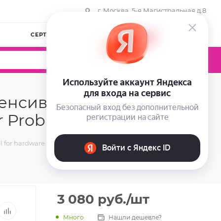
г. Москва, 5-я Магистральная д.8
СЕРТИФИКАТЫ
КОМПАНИЯ
ВОЙТИ
0
0
0
тенсивный для
 Problem Skin, 400 мл
r hardware cosmetology contact intensive for problem skin
3 080
руб.
/шт
Много
Нашли дешевле?