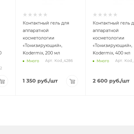
Контактный гель для
Контактный гель 
аппаратной
аппаратной
косметологии
косметологии
«Тонизирующий»,
«Тонизирующий»,
0
Kodermix, 200 мл
Kodermix, 400 мл
Арт.: Kod_4286
Арт.: Kod
Много
Много
62
1 350
руб.
/шт
2 600
руб.
/шт