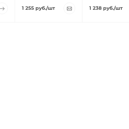
1 255
руб.
/шт
1 238
руб.
/шт
ИНФОРМАЦИЯ
О КОМПА
Доставка
Отзывы
Возврат товара
Вакансии
Способы оплаты
Новости
Новости
Контакты
Прямые эфиры
Партнерам
Сертифика