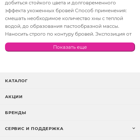
добиться стойкого цвета и долговременного
эффекта ухоженных бровей Способ применения:
смешать необходимое количество хны с теплой
водой, до образования пастообразной массы.
Наносить строго по контуру бровей. Экспозиция от
15-45 мин. Только для наружного применения. За 24
Показать еще
часа до применения необходимо сделать тест на
аллергическую реакцию. Состав: хна, перборат
натрия, лимонная кислота, карбонат магния,
сульфит натрия, стеатит, п-фенилендиамин.
Внешний вид товараможет
КАТАЛОГ
отличатьсяотизображениятовара.
АКЦИИ
БРЕНДЫ
СЕРВИС И ПОДДЕРЖКА