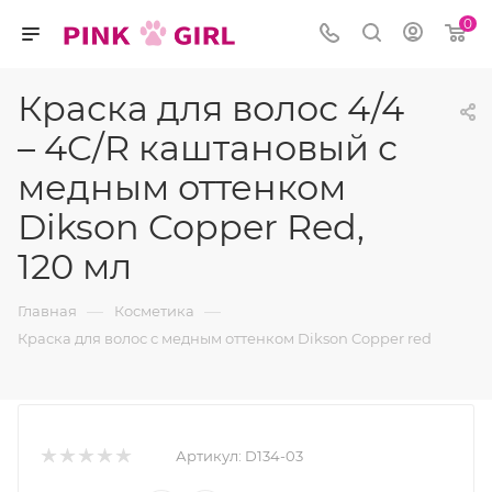
0
Краска для волос 4/4
– 4C/R каштановый с
медным оттенком
Dikson Copper Red,
120 мл
—
—
Главная
Косметика
Краска для волос с медным оттенком Dikson Copper red
Артикул:
D134-03