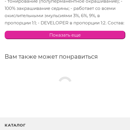
- тонирование (полуперманентное окрашивание); -
100% закрашивание седины; - работает со всеми
окислительными эмульсиями 3%, 6%, 9%, в
пропорции 1:1; - DEVELOPER в пропорции 1:2. Состав:
Гидролизованный кератин, протеины шёлка,
Показать еще
пантенол, экстракт мальвы, экстракт ромашки.
Способ применения: состав готовить в
неметаллической посуде. После окрашивания
Вам также может понравиться
вымыть волосы техническим шампунем Dikson
Kation Valine В качестве специального салонного
ухода рекомендуются применять ампулы Dikson
Structur Fort или Dikson Ristrutturante.
КАТАЛОГ