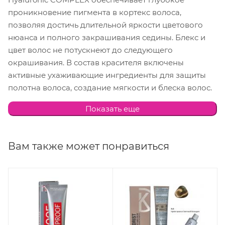
проникновение пигмента в кортекс волоса,
позволяя достичь длительной яркости цветового
нюанса и полного закрашивания седины. Блекс и
цвет волос не потускнеют до следующего
окрашивания. В состав красителя включены
активные ухаживающие ингредиенты для защиты
полотна волоса, создание мягкости и блеска волос.
Использование красителя COLORIST обеспечит
Показать еще
максимальный комфорт кожи головы, уход,
безупречный цвет и волшебный блеск ваших волос.
Вам также может понравиться
Способ применения:
Перед применением
рекомендуем провести тест на чуствительность,
чтобы исключить проявления аллергических
реакций.
1. Внимательно ознакомтесь с инструкцией, пежде
чем использовать крем-краску. Определите