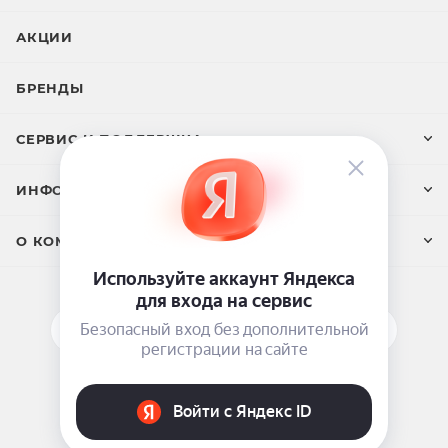
Lauryl Glucoside; Ethoxydiglycol; Polyguaternium-7;
Parfum; Sodium Erythorbate; Sodium Metasilicate;
АКЦИИ
Sodium Hydrosulfite; Cellulose, 2- hydroxyethyl ether
/Cellulose / ISOPROPYL ALCOHOL; Argania Spinosa
БРЕНДЫ
Kernel Oil; Гиалуронат натрия, Sodium Hyaluronate;
2,6-diaminopyridine; p-Phenylenediamine; p-
СЕРВИС И ПОДДЕРЖКА
Aminophenol; Toluene-2,5-Diamine Sulfate; 4,5-
Diamino-1-(2-Hydroxyethyl)-Pyrazole Sulfate; 2-Chloro-
ИНФОРМАЦИЯ
p-Phenylendiamine Sulfate; N,N-Bis(2-Hydroxyethyl)-p-
Phenylenediamine Sulfate; 4-Chlororesorcinol; 1-
О КОМПАНИИ
Naphthol; m-Phenylenediamine; 5-Amino-6-Chloro-o-
Cresol
ПОДПИСАТЬСЯ НА РАССЫЛКУ
ЗАДАТЬ ВОПРОС