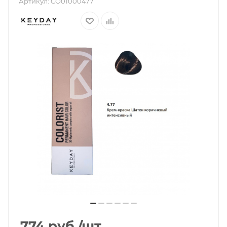
Артикул:
CO01000477
774
руб.
/шт