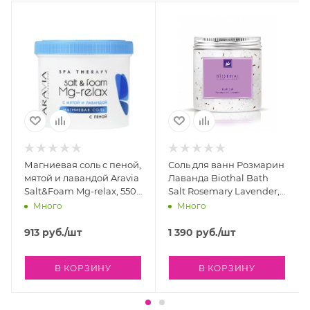
Магниевая соль с пеной,
Соль для ванн Розмарин
мятой и лавандой Aravia
Лаванда Biothal Bath
Salt&Foam Mg-relax, 550
Salt Rosemary Lavender,
мл.
500 мл
Много
Много
913
руб.
/шт
1 390
руб.
/шт
В КОРЗИНУ
В КОРЗИНУ