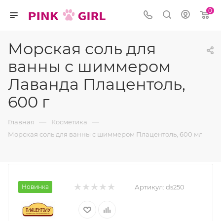
0
Морская соль для
ванны с шиммером
Лаванда Плацентоль,
600 г
—
—
Главная
Косметика
Морская соль для ванны с шиммером Плацентоль, 600 мл
Новинка
Артикул:
ds250