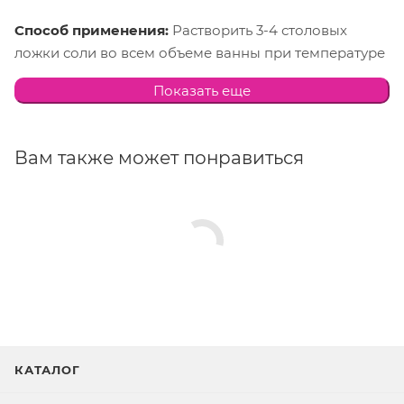
Способ применения:
Растворить 3-4 столовых
ложки соли во всем объеме ванны при температуре
воды 36-40С. Продолжительность процедуры 10-15
Показать еще
минут.
Состав:
Sea Salt, E555, E172, E171, E133, Parfum.
Вам также может понравиться
Меры предосторожности:
Не применять при
наличии острых воспалительных заболеваний,
гипотонии, злокачественных образованиях,
тромбозе и во время беременности.
КАТАЛОГ