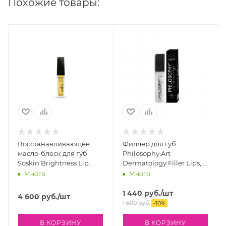
Похожие товары:
Восстанавливающее
Филлер для губ
масло-блеск для губ
Philosophy Art
Soskin Brightness Lip
Dermatology Filler Lips, 7
Repair nourishing, 4,5 мл
мл
Много
Много
1 440
руб.
/шт
4 600
руб.
/шт
1 600
руб.
-
10
%
В КОРЗИНУ
В КОРЗИНУ