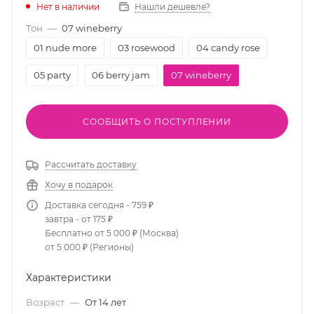
Нет в наличии
Нашли дешевле?
Тон
—
07 wineberry
01 nude more
03 rosewood
04 candy rose
05 party
06 berry jam
07 wineberry
СООБЩИТЬ О ПОСТУПЛЕНИИ
Рассчитать доставку
Хочу в подарок
Доставка сегодня - 759 ₽
завтра - от 175 ₽
Бесплатно от 5 000 ₽ (Москва)
от 5 000 ₽ (Регионы)
Характеристики
Возраст
—
От 14 лет