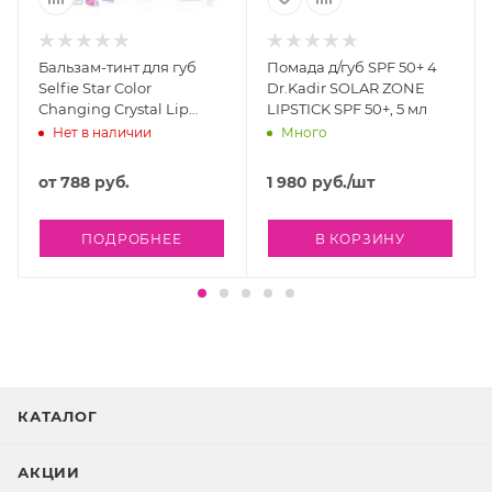
Бальзам-тинт для губ
Помада д/губ SPF 50+ 4
Selfie Star Color
Dr.Kadir SOLAR ZONE
Changing Crystal Lip
LIPSTICK SPF 50+, 5 мл
Balm, 3,4 гр
Нет в наличии
Много
от
788 руб.
1 980
руб.
/шт
ПОДРОБНЕЕ
В КОРЗИНУ
КАТАЛОГ
АКЦИИ