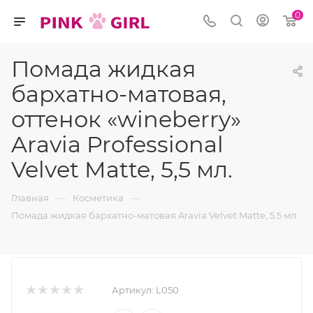
0
Помада жидкая
бархатно-матовая,
оттенок «wineberry»
Aravia Professional
Velvet Matte, 5,5 мл.
—
—
Главная
Косметика
Помада жидкая бархатно-матовая Aravia Velvet Matte, 5.5 мл
Артикул:
L050