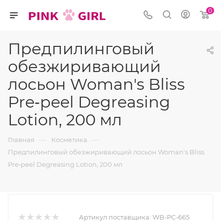
0
Предпилинговый
обезжиривающий
лосьон Woman's Bliss
Pre‐peel Degreasing
Lotion, 200 мл
—
—
Главная
Косметика
Предпилинговый обезжиривающий лосьон Woman's Bliss
Pre‐peel Degreasing Lotion, 200 мл
Артикул поставщика:
WB-PC-665