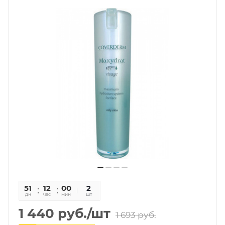
51
12
00
31
2
дн
час
мин
сек
шт
1 440
руб.
/шт
1 693
руб.