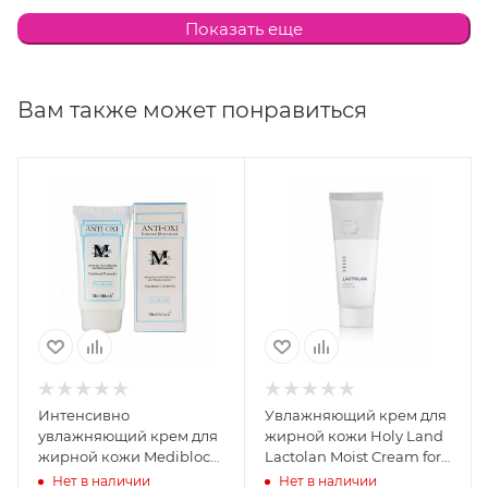
цитрусовый мед, увлажняющий агент, гиалуроновая
Показать еще
кислота, бетаин, карнозин, витамин Е, селективно-
молекулярный экстракт анантии хлоранта.
Вам также может понравиться
Интенсивно
Увлажняющий крем для
увлажняющий крем для
жирной кожи Holy Land
жирной кожи Mediblock
Lactolan Moist Cream for
Anti-Oxi Intensive
Oily, 70 мл
Нет в наличии
Нет в наличии