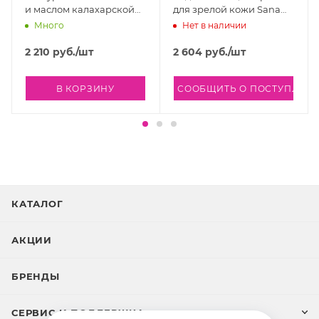
и маслом калахарской
для зрелой кожи Sana
дыни Лаборатория
Good Aging Cream, 30 гр
Много
Нет в наличии
Поправко, 50 мл
2 210
руб.
/шт
2 604
руб.
/шт
В КОРЗИНУ
СООБЩИТЬ О ПОСТУПЛЕН
КАТАЛОГ
АКЦИИ
БРЕНДЫ
СЕРВИС И ПОДДЕРЖКА