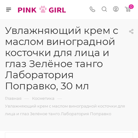
0
Увлажняющий крем с
маслом виноградной
косточки для лица и
глаз Зелёное танго
Лаборатория
Поправко, 30 мл
—
—
Главная
Косметика
Увлажняющий крем с маслом виноградной косточки для
лица и глаз Зелёное танго Лаборатория Поправко