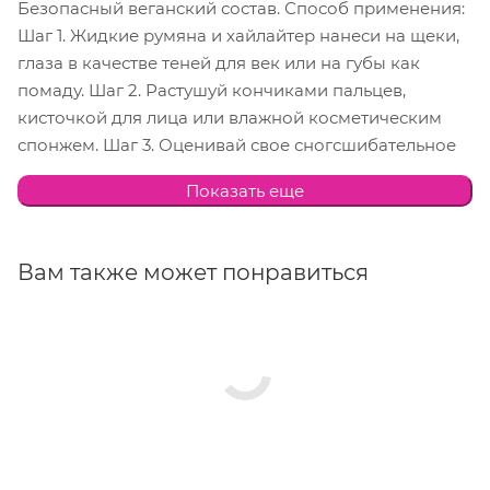
Безопасный веганский состав. Способ применения:
Шаг 1. Жидкие румяна и хайлайтер нанеси на щеки,
глаза в качестве теней для век или на губы как
помаду. Шаг 2. Растушуй кончиками пальцев,
кисточкой для лица или влажной косметическим
спонжем. Шаг 3. Оценивай свое сногсшибательное
отражение в зеркале. Порази всех восхитительным
Показать еще
сиянием своей кожи! Состав: Aqua(Water), Propylene
Glycol, Glycerin, Carbomer, Aminomethyl Propanol,
Phenoxyethanol, Ethylhexylglycerin, Caprylyl Glycol,
Вам также может понравиться
Synthetic Fluorogopite, Tin Oxide, Mica, MAY CONTAIN:
Blue 1 (CI 42090), Yellow 5 (CI 19140), Red 33 (CI 17200),
Red 40 (CI 16035), Titanium Dioxide (CI 77891)