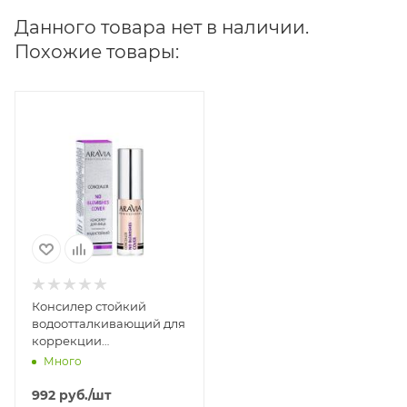
Данного товара нет в наличии.
Похожие товары:
Консилер стойкий
водоотталкивающий для
коррекции
несовершенств, темно-
Много
бежевый Aravia
Professional No blemish
992
руб.
/шт