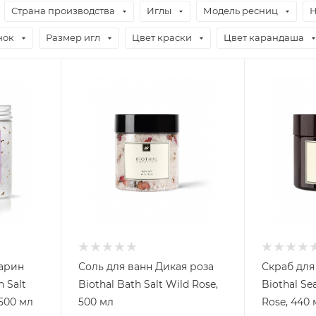
Страна производства
Иглы
Модель ресниц
Н
нок
Размер игл
Цвет краски
Цвет карандаша
марин
Соль для ванн Дикая роза
Скраб для
 Salt
Biothal Bath Salt Wild Rose,
Biothal Se
osemary Lavender, 500 мл
500 мл
Rose, 440 