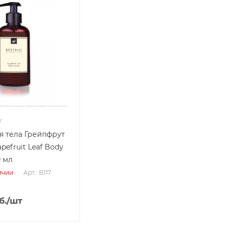
я тела Грейпфрут
apefruit Leaf Body
0 мл
Арт.: B117
ичии
б.
/шт