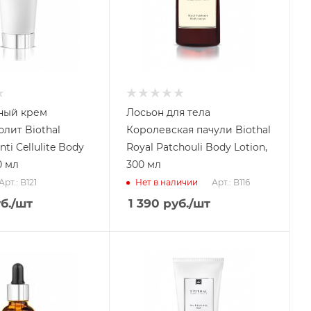
ный крем
Лосьон для тела
лит Biothal
Королевская пачули Biothal
nti Cellulite Body
Royal Patchouli Body Lotion,
0 мл
300 мл
Арт.: B121
Арт.: B116
Нет в наличии
б.
/шт
1 390
руб.
/шт