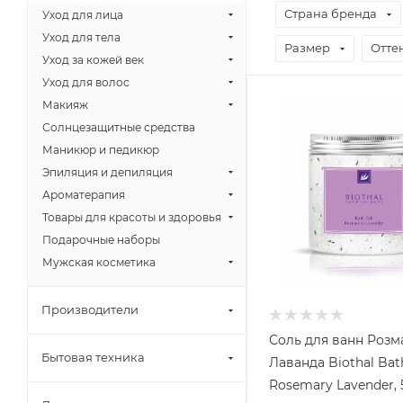
Страна бренда
Уход для лица
Уход для тела
Размер
Отте
Уход за кожей век
Уход для волос
Макияж
Солнцезащитные средства
Маникюр и педикюр
Эпиляция и депиляция
Ароматерапия
Товары для красоты и здоровья
Подарочные наборы
Мужская косметика
Производители
Соль для ванн Роз
Бытовая техника
Лаванда Biothal Bath
R