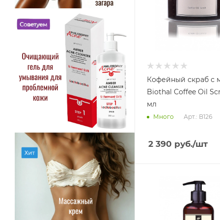
Кофейный скраб с 
Biothal Coffee Oil Sc
мл
Арт.: B126
Много
2 390
руб.
/шт