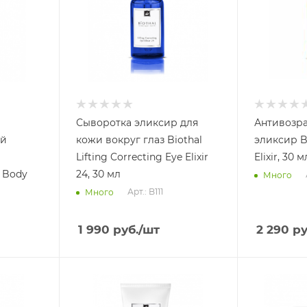
Сыворотка эликсир для
Антивозра
ий
кожи вокруг глаз Biothal
эликсир Bi
Lifting Correcting Eye Elixir
Elixir, 30 м
i Body
24, 30 мл
Много
Арт.: B111
Много
1 990
руб.
/шт
2 290
ру