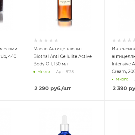
маслами
Масло Антицеллюлит
Интенсив
rub, 440
Biothal Anti Cellulite Active
антицеллю
Body Oil, 150 мл
Intensive A
Cream, 20
Арт.: B128
Много
Много
2 290
руб.
/шт
2 390
ру