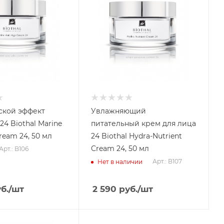
ской эффект
Увлажняющий
4 Biothal Marine
питательный крем для лица
ream 24, 50 мл
24 Biothal Hydra-Nutrient
Cream 24, 50 мл
Арт.: B106
Арт.: B107
Нет в наличии
б.
/шт
2 590
руб.
/шт