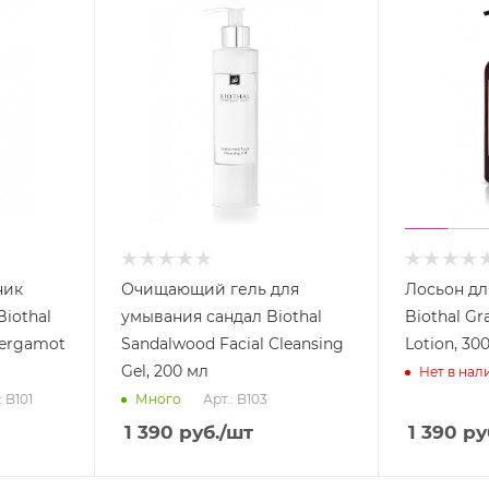
ник
Очищающий гель для
Лосьон дл
iothal
умывания сандал Biothal
Biothal Gr
Bergamot
Sandalwood Facial Cleansing
Lotion, 30
Gel, 200 мл
Нет в нал
: B101
Арт.: B103
Много
1 390
руб.
/шт
1 390
ру