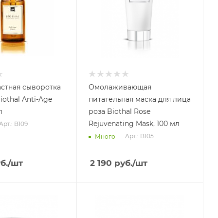
стная сыворотка
Омолаживающая
othal Anti-Age
питательная маска для лица
л
роза Biothal Rose
Rejuvenating Mask, 100 мл
Арт.: B109
Арт.: B105
Много
б.
/шт
2 190
руб.
/шт