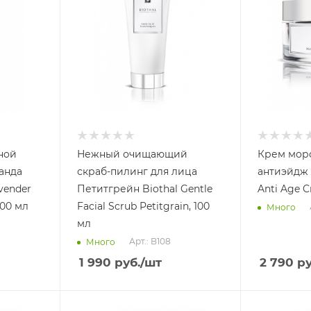
ной
Нежный очищающий
Крем мор
анда
скраб-пилинг для лица
антиэйдж 2
vender
Петитгрейн Biothal Gentle
Anti Age C
100 мл
Facial Scrub Petitgrain, 100
Много
мл
Арт.: B108
Много
1 990
руб.
/шт
2 790
ру