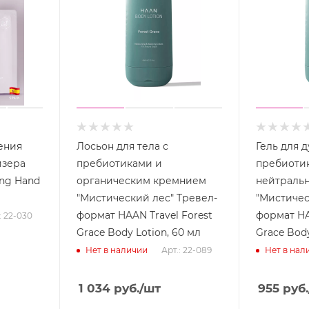
ения
Лосьон для тела с
Гель для д
йзера
пребиотиками и
пребиоти
ing Hand
органическим кремнием
нейтраль
"Мистический лес" Тревел-
"Мистичес
формат HAAN Travel Forest
формат HA
: 22-030
Grace Body Lotion, 60 мл
Grace Bod
Арт.: 22-089
Нет в наличии
Нет в нал
1 034
руб.
/шт
955
руб.