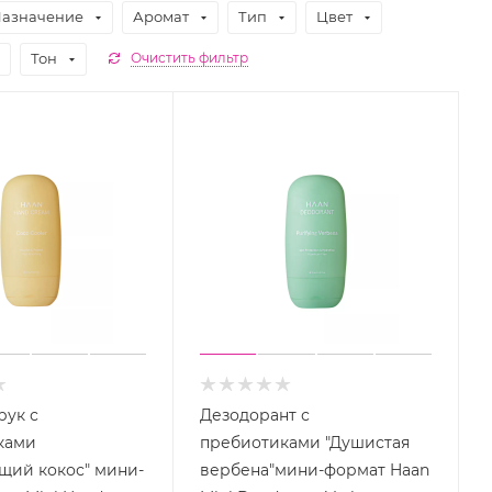
азначение
Аромат
Тип
Цвет
Тон
Очистить фильтр
рук с
Дезодорант с
ками
пребиотиками "Душистая
щий кокос" мини-
вербена"мини-формат Haan