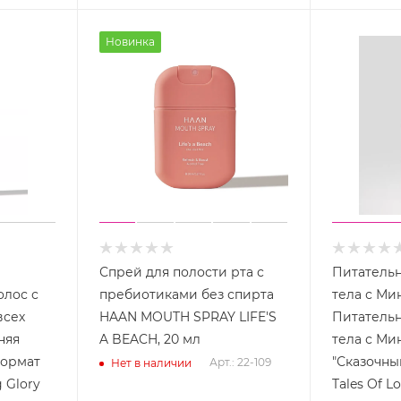
Новинка
Спрей для полости рта с
Питательн
олос с
пребиотиками без спирта
тела с Ми
всех
HAAN MOUTH SPRAY LIFE'S
Питательн
няя
A BEACH, 20 мл
тела с Ми
формат
"Сказочный
Арт.: 22-109
Нет в наличии
 Glory
Tales Of Lo