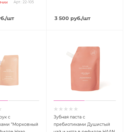
Арт.: 22-105
ичии
б.
/шт
3 500
руб.
/шт
рук с
Зубная паста с
ками "Морковный
пребиотиками Душистый
ефилле Haan
чай и мята в рефилле HAAN