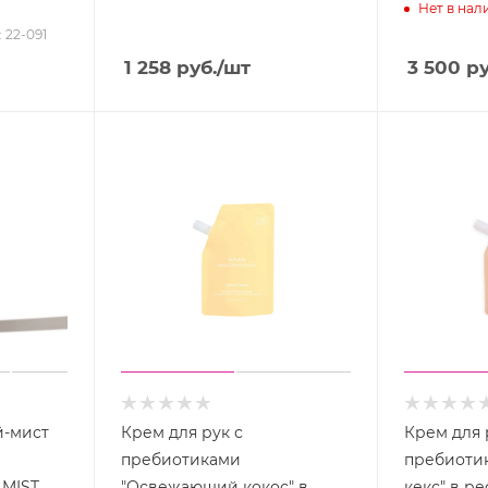
Нет в нал
: 22-091
1 258
руб.
/шт
3 500
ру
-мист
Крем для рук с
Крем для 
пребиотиками
пребиоти
 MIST
"Освежающий кокос" в
кекс" в р