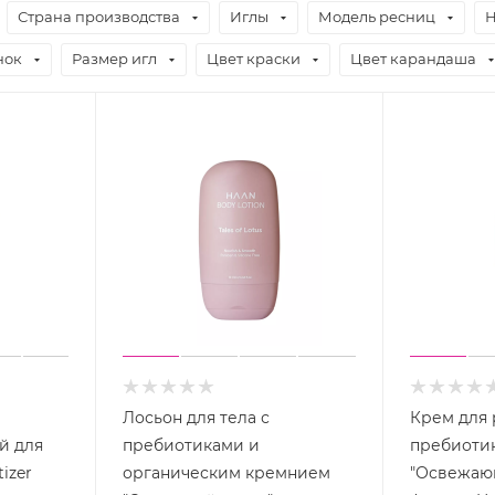
Страна производства
Иглы
Модель ресниц
Н
нок
Размер игл
Цвет краски
Цвет карандаша
Лосьон для тела с
Крем для 
й для
пребиотиками и
пребиоти
izer
органическим кремнием
"Освежаю