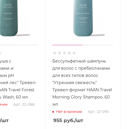
уша с
Бессульфатный шампунь
ками и
для волос с пребиотиками
ным pH
для всех типов волос
кий лес" Тревел-
"Утренняя свежесть"
AN Travel Forest
Тревел-формат HAAN Travel
y Wash, 60 мл
Morning Glory Shampoo, 60
мл
Арт.: 22-088
ичии
Арт.: 22-090
Нет в наличии
/шт
955
руб.
/шт