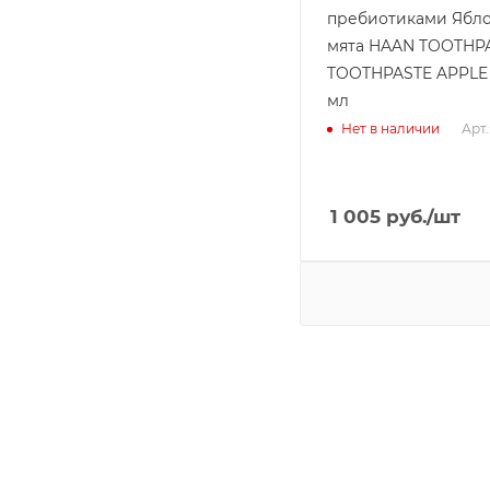
пребиотиками Ябло
мята HAAN TOOTHP
TOOTHPASTE APPLE 
мл
Арт.
Нет в наличии
1 005
руб.
/шт