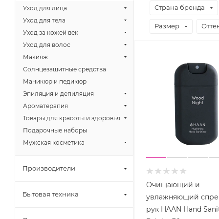
Страна бренда
Уход для лица
Уход для тела
Размер
Отте
Уход за кожей век
Уход для волос
Макияж
Солнцезащитные средства
Маникюр и педикюр
Эпиляция и депиляция
Ароматерапия
Товары для красоты и здоровья
Подарочные наборы
Мужская косметика
Производители
Очищающий и
Бытовая техника
увлажняющий спре
рук HAAN Hand Sanit