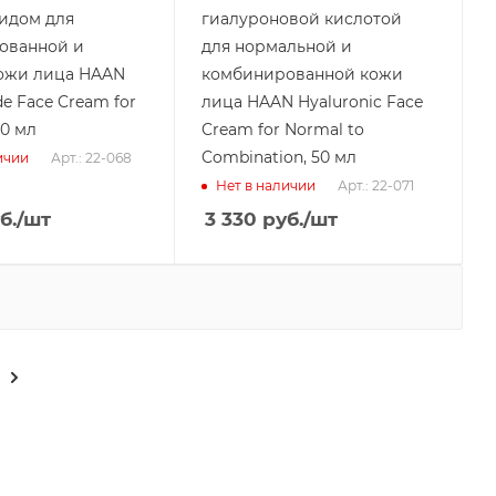
идом для
гиалуроновой кислотой
ованной и
для нормальной и
ожи лица HAAN
комбинированной кожи
e Face Cream for
лица HAAN Hyaluronic Face
50 мл
Cream for Normal to
Combination, 50 мл
Арт.: 22-068
ичии
Арт.: 22-071
Нет в наличии
б.
/шт
3 330
руб.
/шт