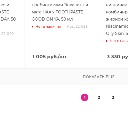
ко и
пребиотиками Эвкалипт и
ниацинам
ASTE
мята HAAN TOOTHPASTE
комбинир
DAY, 50
GOOD ON YA, 50 мл
жирной к
Niacinamid
Арт.: 22-038
Нет в наличии
Oily Skin, 
: 22-040
Нет в нал
1 005
руб.
/шт
3 330
ру
ПОКАЗАТЬ ЕЩЕ
1
2
3