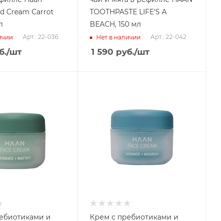
d Cream Carrot
TOOTHPASTE LIFE'S A
л
BEACH, 150 мл
Арт.: 22-036
Арт.: 22-042
ичии
Нет в наличии
б.
/шт
1 590
руб.
/шт
ебиотиками и
Крем с пребиотиками и