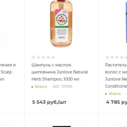
ления и
Шампунь с маслом
Раститель
 Scalp
шиповника Junlove Natural
волос с м
мл
Herb Shampoo, 1000 мл
Junlove Ne
Conditione
Арт.: 101094
Много
Много
5 543
руб.
/шт
4 785
ру