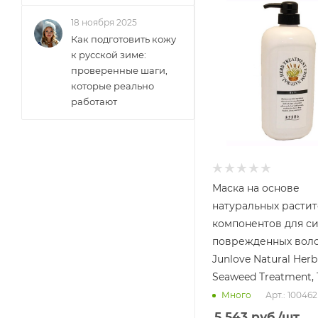
18 ноября 2025
Как подготовить кожу
к русской зиме:
проверенные шаги,
которые реально
работают
Маска на основе
натуральных расти
компонентов для с
поврежденных вол
Junlove Natural Herb
Seaweed Treatment, 
Арт.: 100462
Много
5 543
руб.
/шт