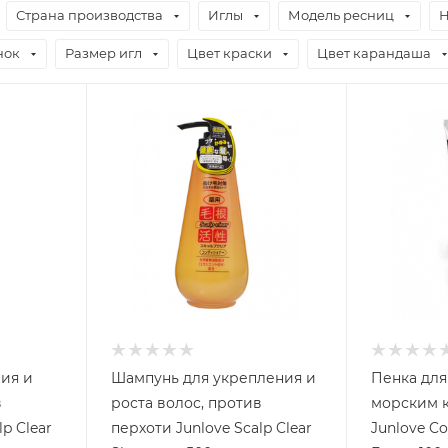
Страна производства
Иглы
Модель ресниц
Н
нок
Размер игл
Цвет краски
Цвет карандаша
ия и
Шампунь для укрепления и
Пенка для
в
роста волос, против
морским 
p Clear
перхоти Junlove Scalp Clear
Junlove Co