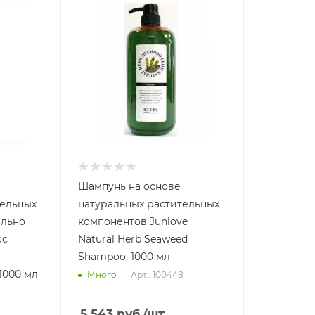
Шампунь на основе
тельных
натуральных растительных
ильно
компонентов Junlove
ос
Natural Herb Seaweed
Shampoo, 1000 мл
1000 мл
Арт.: 100448
Много
5 543
руб.
/шт