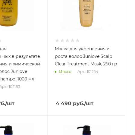
для
Маска для укрепления и
ных в результате
роста волос Junlove Scalp
ния и химической
Clear Treatment Mask, 250 гр
олос Junlove
Арт.: 101254
Много
Shampo, 1000 мл
Арт.: 102183
б.
/шт
4 490
руб.
/шт