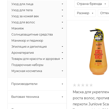
Страна бренда
Уход для лица
Уход для тела
Размер
Отте
Уход за кожей век
Уход для волос
Макияж
Солнцезащитные средства
Маникюр и педикюр
Эпиляция и депиляция
Ароматерапия
Товары для красоты и здоровья
Подарочные наборы
Мужская косметика
Производители
Маска для укреплен
Бытовая техника
роста волос, проти
перхоти Junlove Scal