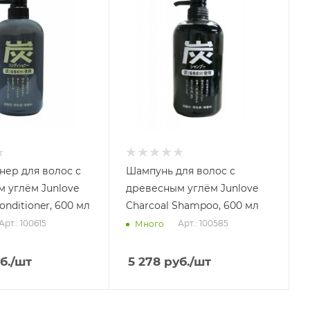
ер для волос с
Шампунь для волос с
 углём Junlove
древесным углём Junlove
onditioner, 600 мл
Charcoal Shampoo, 600 мл
Арт.: 100615
Арт.: 100585
Много
б.
/шт
5 278
руб.
/шт