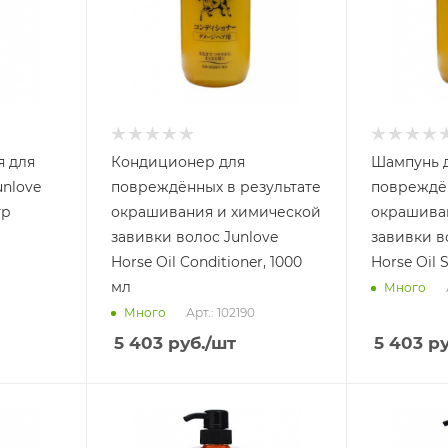
я для
Кондиционер для
Шампунь 
unlove
повреждённых в результате
повреждён
гр
окрашивания и химической
окрашива
завивки волос Junlove
завивки в
Horse Oil Conditioner, 1000
Horse Oil 
мл
Много
Арт.: 102190
Много
5 403
руб.
/шт
5 403
ру