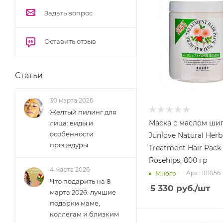
Задать вопрос
Оставить отзыв
Статьи
30 марта 2026
Желтый пилинг для
Маска с маслом ши
лица: виды и
особенности
Junlove Natural Herb
процедуры
Treatment Hair Pack
Rosehips, 800 гр
4 марта 2026
Арт.: 101056
Много
Что подарить на 8
5 330
руб.
/шт
марта 2026: лучшие
подарки маме,
коллегам и близким