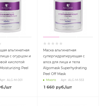
щая альгинатная
Маска альгинатная
 лица с огурцом и
супергидратирующая с
овой кислотой
алоэ для лица и тела
oisturizing Peel
Algomask Superhydrating
Peel Off Mask
Арт.: ALG-M-001
Арт.: ALG-M-553
Много
б.
/шт
1 660
руб.
/шт