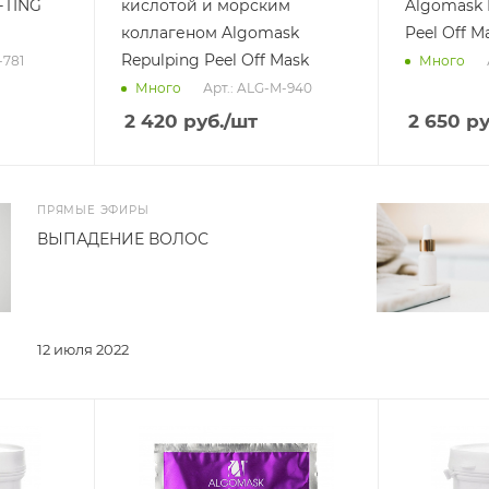
IFTING
кислотой и морским
Algomask 
коллагеном Algomask
Peel Off M
Repulping Peel Off Mask
-781
Много
Арт.: ALG-M-940
Много
2 420
руб.
/шт
2 650
ру
ПРЯМЫЕ ЭФИРЫ
ВЫПАДЕНИЕ ВОЛОС
12 июля 2022