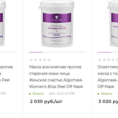
против
Маска альгинатная против
Осветляющ
а
старения кожи лица
маска с т
 Peel
Женское счастье Algomask
Algomask 
Women’s Bliss Peel Off Mask
Off Mask
-515
Арт.: ALG-M-574
Много
Много
2 030
руб.
/шт
3 020
ру