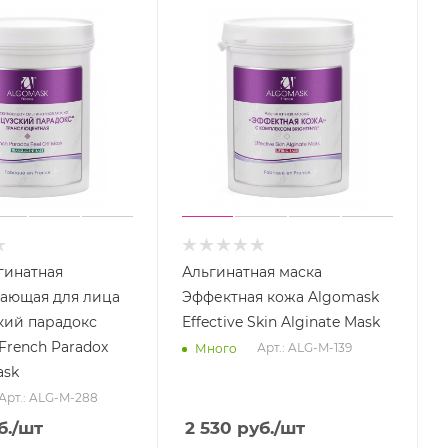
гинатная
Альгинатная маска
ающая для лица
Эффектная кожа Algomask
кий парадокс
Effective Skin Alginate Mask
French Paradox
Арт.: ALG-M-139
Много
ask
Арт.: ALG-M-288
б.
/шт
2 530
руб.
/шт