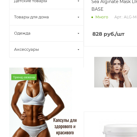
Детские товары
Sea Alginate Mask L
BASE
Товары для дома
Арт.: ALG-M
Много
Одежда
828
руб.
/шт
Аксессуары