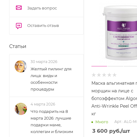
Задать вопрос
Оставить отзыв
Статьи
30 марта 2026
Желтый пилинг для
лица: виды и
особенности
Маска альгинатная 
процедуры
морщин на лице с
ботоэффектом Algo
4 марта 2026
Anti-Wrinkle Peel Off
Что подарить на 8
кг
марта 2026: лучшие
Арт.: ALG-M
Много
подарки маме,
3 600
руб.
/шт
коллегам и близким