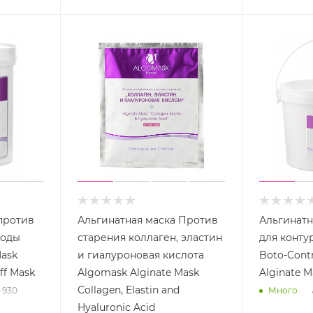
против
Альгинатная маска Против
Альгинатн
годы
старения коллаген, эластин
для конту
Mask
и гиалуроновая кислота
Boto-Contr
Off Mask
Algomask Alginate Mask
Alginate M
Collagen, Elastin and
-930
Много
Hyaluronic Acid