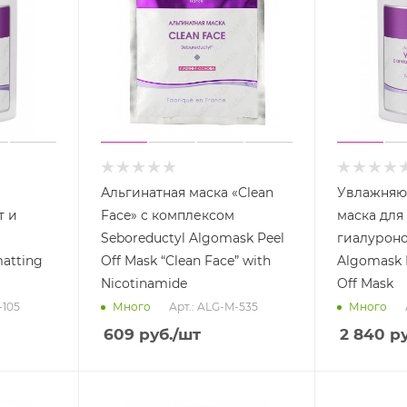
Альгинатная маска «Clean
Увлажняю
т и
Face» c комплексом
маска для
Seboreductyl Algomask Peel
гиалурон
atting
Off Mask “Clean Face” with
Algomask M
Nicotinamide
Off Mask
-105
Арт.: ALG-M-535
Много
Много
609
руб.
/шт
2 840
ру