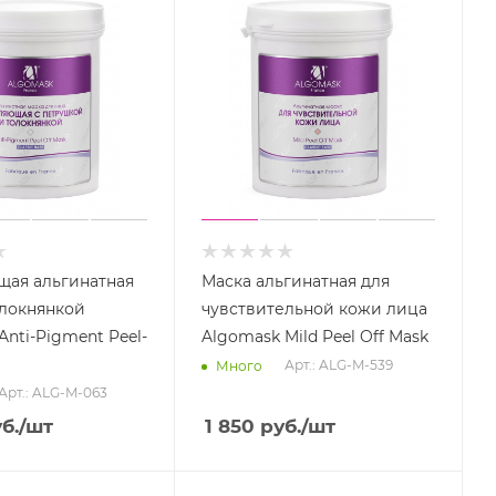
ая альгинатная
Маска альгинатная для
олокнянкой
чувствительной кожи лица
Anti-Pigment Peel-
Algomask Mild Peel Off Mask
Арт.: ALG-M-539
Много
Арт.: ALG-M-063
б.
/шт
1 850
руб.
/шт