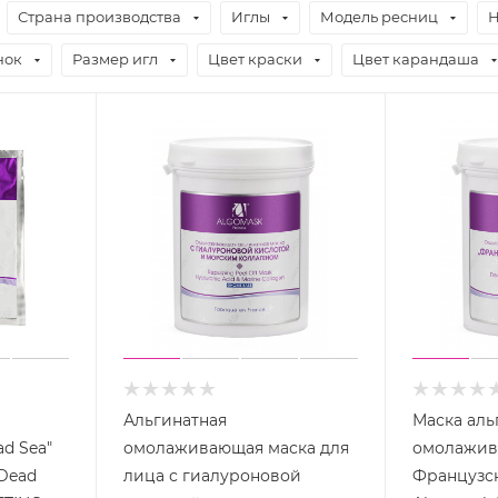
Страна производства
Иглы
Модель ресниц
Н
нок
Размер игл
Цвет краски
Цвет карандаша
Альгинатная
Маска аль
d Sea"
омолаживающая маска для
омолажив
Dead
лица с гиалуроновой
Французс