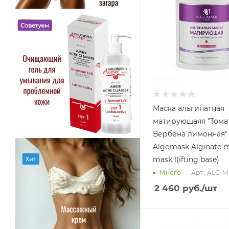
Маска альгинатная
матирующаяя "Тома
Вербена лимонная"
Algomask Alginate m
mask l(ifting base)
Арт.: ALG-M
Много
2 460
руб.
/шт