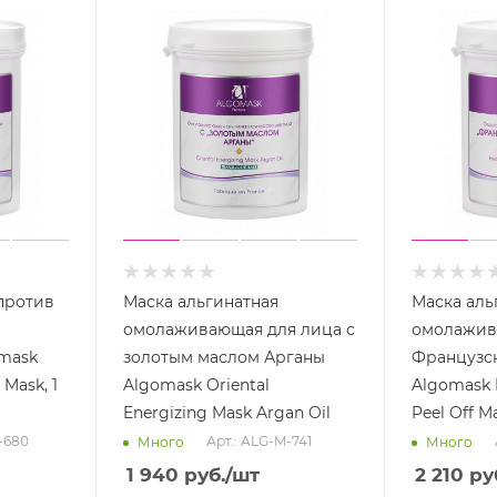
против
Маска альгинатная
Маска аль
омолаживающая для лица с
омолажив
mask
золотым маслом Арганы
Французс
 Mask, 1
Algomask Oriental
Algomask 
Energizing Mask Argan Oil
Peel Off M
-680
Арт.: ALG-M-741
Много
Много
1 940
руб.
/шт
2 210
ру