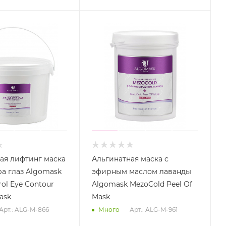
ая лифтинг маска
Альгинатная маска с
ра глаз Algomask
эфирным маслом лаванды
ol Eye Contour
Algomask MezoCold Peel Of
ask
Mask
Арт.: ALG-M-866
Арт.: ALG-M-961
Много