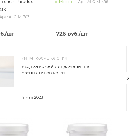
French Paradox
Арт.: ALG-M-498
Много
ask
Арт.: ALG-M-703
б.
/шт
726
руб.
/шт
УМНАЯ КОСМЕТОЛОГИЯ
Уход за кожей лица: этапы для
разных типов кожи
4 мая 2023